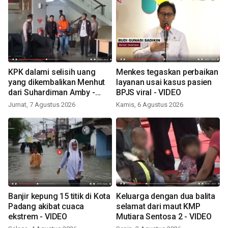
KPK dalami selisih uang
Menkes tegaskan perbaikan
yang dikembalikan Menhut
layanan usai kasus pasien
dari Suhardiman Amby -
BPJS viral - VIDEO
VIDEO
Jumat, 7 Agustus 2026
Kamis, 6 Agustus 2026
Banjir kepung 15 titik di Kota
Keluarga dengan dua balita
Padang akibat cuaca
selamat dari maut KMP
ekstrem - VIDEO
Mutiara Sentosa 2 - VIDEO