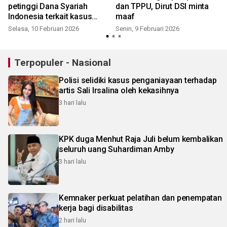
petinggi Dana Syariah
dan TPPU, Dirut DSI minta
Indonesia terkait kasus
maaf
dugaan penipuan dan TPPU
Selasa, 10 Februari 2026
Senin, 9 Februari 2026
Terpopuler - Nasional
Polisi selidiki kasus penganiayaan terhadap
artis Sali Irsalina oleh kekasihnya
3 hari lalu
KPK duga Menhut Raja Juli belum kembalikan
seluruh uang Suhardiman Amby
3 hari lalu
Kemnaker perkuat pelatihan dan penempatan
kerja bagi disabilitas
2 hari lalu