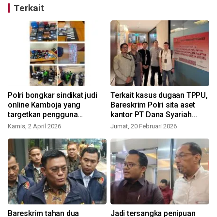
Terkait
i
Polri bongkar sindikat judi
Terkait kasus dugaan TPPU,
online Kamboja yang
Bareskrim Polri sita aset
targetkan pengguna
kantor PT Dana Syariah
Indonesia
Indonesia
Kamis, 2 April 2026
Jumat, 20 Februari 2026
Bareskrim tahan dua
Jadi tersangka penipuan