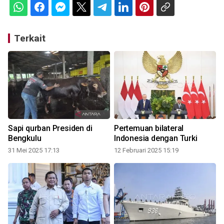
Terkait
Sapi qurban Presiden di
Pertemuan bilateral
Bengkulu
Indonesia dengan Turki
31 Mei 2025 17:13
12 Februari 2025 15:19
2