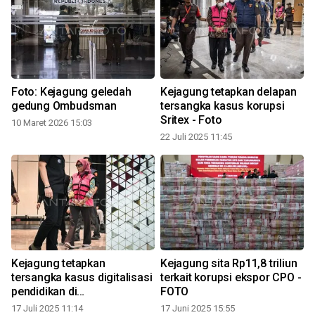
Foto: Kejagung geledah
Kejagung tetapkan delapan
gedung Ombudsman
tersangka kasus korupsi
Sritex - Foto
10 Maret 2026 15:03
22 Juli 2025 11:45
1
Kejagung tetapkan
Kejagung sita Rp11,8 triliun
tersangka kasus digitalisasi
terkait korupsi ekspor CPO -
pendidikan di
FOTO
Kemendikbudristek - Foto
17 Juli 2025 11:14
17 Juni 2025 15:55