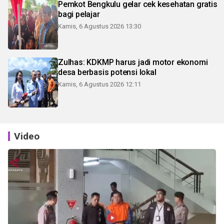
Pemkot Bengkulu gelar cek kesehatan gratis
bagi pelajar
Kamis, 6 Agustus 2026 13:30
Zulhas: KDKMP harus jadi motor ekonomi
desa berbasis potensi lokal
Kamis, 6 Agustus 2026 12:11
Video