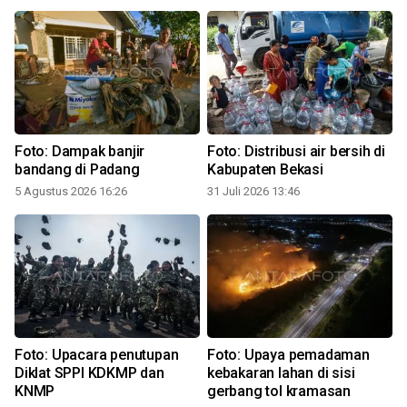
Foto: Dampak banjir
Foto: Distribusi air bersih di
a
bandang di Padang
Kabupaten Bekasi
5 Agustus 2026 16:26
31 Juli 2026 13:46
1
Foto: Upacara penutupan
Foto: Upaya pemadaman
Diklat SPPI KDKMP dan
kebakaran lahan di sisi
KNMP
gerbang tol kramasan
1