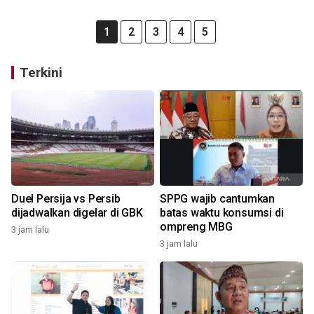
1
2
3
4
5
Terkini
Duel Persija vs Persib
SPPG wajib cantumkan
dijadwalkan digelar di GBK
batas waktu konsumsi di
ompreng MBG
3 jam lalu
3 jam lalu