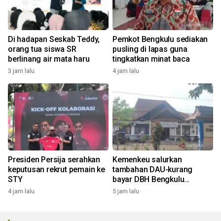
Di hadapan Seskab Teddy,
Pemkot Bengkulu sediakan
orang tua siswa SR
pusling di lapas guna
berlinang air mata haru
tingkatkan minat baca
3 jam lalu
4 jam lalu
Presiden Persija serahkan
Kemenkeu salurkan
keputusan rekrut pemain ke
tambahan DAU-kurang
STY
bayar DBH Bengkulu
Rp193,09 M
4 jam lalu
5 jam lalu