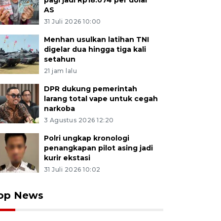
pagi jadi Rp18.074 per dolar
AS
31 Juli 2026 10:00
Menhan usulkan latihan TNI
digelar dua hingga tiga kali
setahun
21 jam lalu
DPR dukung pemerintah
larang total vape untuk cegah
narkoba
3 Agustus 2026 12:20
Polri ungkap kronologi
penangkapan pilot asing jadi
kurir ekstasi
31 Juli 2026 10:02
op News