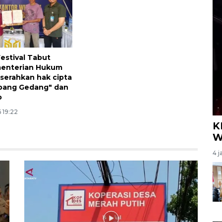
estival Tabut
menterian Hukum
serahkan hak cipta
mbang Gedang" dan
o
 19:22
K
W
4 j