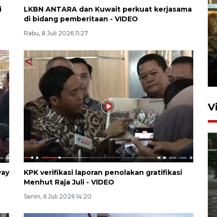
i
LKBN ANTARA dan Kuwait perkuat kerjasama
di bidang pemberitaan - VIDEO
Rabu, 8 Juli 2026 11:27
Foto: Lokasi ledakan bom
rakitan di Padang
15 Juli 2026 14:05
V
way
KPK verifikasi laporan penolakan gratifikasi
Menhut Raja Juli - VIDEO
Polisi sebut pelaku peledakan
Senin, 6 Juli 2026 14:20
bom di MAN 3 Padang korban