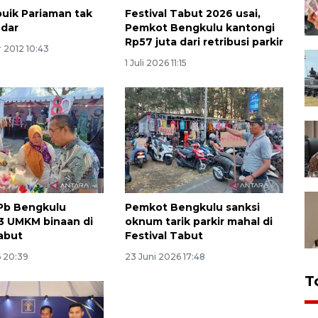
buik Pariaman tak
Festival Tabut 2026 usai,
udar
Pemkot Bengkulu kantongi
Rp57 juta dari retribusi parkir
 2012 10:43
1 Juli 2026 11:15
Pb Bengkulu
Pemkot Bengkulu sanksi
23 UMKM binaan di
oknum tarik parkir mahal di
Tabut
Festival Tabut
6 20:39
23 Juni 2026 17:48
T