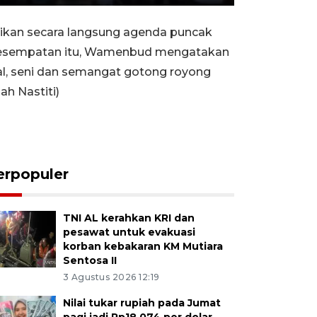
Rewind
Forward
Settings
PIP
Enter
10s
10s
fullscreen
ikan secara langsung agenda puncak
a kesempatan itu, Wamenbud mengatakan
ual, seni dan semangat gotong royong
h Nastiti)
erpopuler
TNI AL kerahkan KRI dan
pesawat untuk evakuasi
korban kebakaran KM Mutiara
Sentosa II
3 Agustus 2026 12:19
Nilai tukar rupiah pada Jumat