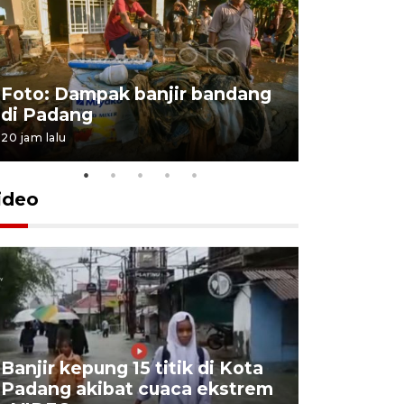
Foto: Dampak banjir bandang
Foto: Dist
di Padang
Kabupate
20 jam lalu
31 Juli 2026 13
ideo
Banjir kepung 15 titik di Kota
Keluarga 
Padang akibat cuaca ekstrem
selamat 