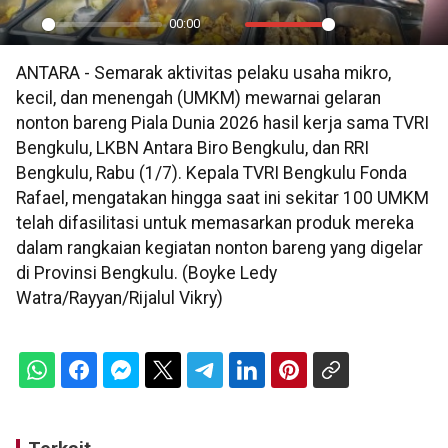
00:00
Play
Mute
Settings
PIP
En
ANTARA - Semarak aktivitas pelaku usaha mikro,
ful
kecil, dan menengah (UMKM) mewarnai gelaran
nonton bareng Piala Dunia 2026 hasil kerja sama TVRI
Bengkulu, LKBN Antara Biro Bengkulu, dan RRI
Bengkulu, Rabu (1/7). Kepala TVRI Bengkulu Fonda
Rafael, mengatakan hingga saat ini sekitar 100 UMKM
telah difasilitasi untuk memasarkan produk mereka
dalam rangkaian kegiatan nonton bareng yang digelar
di Provinsi Bengkulu. (Boyke Ledy
Watra/Rayyan/Rijalul Vikry)