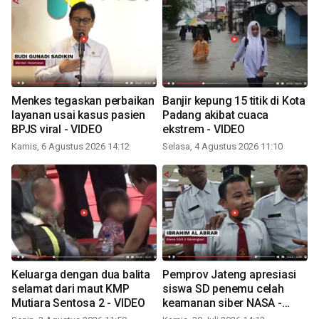
Menkes tegaskan perbaikan
Banjir kepung 15 titik di Kota
layanan usai kasus pasien
Padang akibat cuaca
BPJS viral - VIDEO
ekstrem - VIDEO
Kamis, 6 Agustus 2026 14:12
Selasa, 4 Agustus 2026 11:10
Keluarga dengan dua balita
Pemprov Jateng apresiasi
selamat dari maut KMP
siswa SD penemu celah
Mutiara Sentosa 2 - VIDEO
keamanan siber NASA -
VIDEO