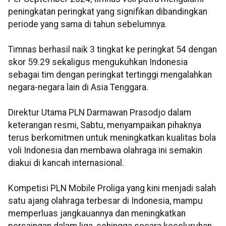
peningkatan peringkat yang signifikan dibandingkan
periode yang sama di tahun sebelumnya.
Timnas berhasil naik 3 tingkat ke peringkat 54 dengan
skor 59.29 sekaligus mengukuhkan Indonesia
sebagai tim dengan peringkat tertinggi mengalahkan
negara-negara lain di Asia Tenggara.
Direktur Utama PLN Darmawan Prasodjo dalam
keterangan resmi, Sabtu, menyampaikan pihaknya
terus berkomitmen untuk meningkatkan kualitas bola
voli Indonesia dan membawa olahraga ini semakin
diakui di kancah internasional.
Kompetisi PLN Mobile Proliga yang kini menjadi salah
satu ajang olahraga terbesar di Indonesia, mampu
memperluas jangkauannya dan meningkatkan