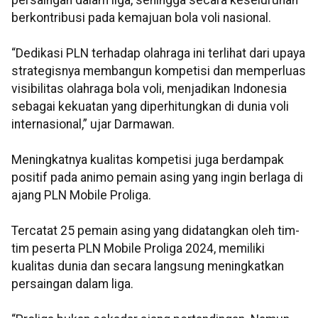
persaingan dalam liga, sehingga secara keseluruhan
berkontribusi pada kemajuan bola voli nasional.
“Dedikasi PLN terhadap olahraga ini terlihat dari upaya
strategisnya membangun kompetisi dan memperluas
visibilitas olahraga bola voli, menjadikan Indonesia
sebagai kekuatan yang diperhitungkan di dunia voli
internasional,” ujar Darmawan.
Meningkatnya kualitas kompetisi juga berdampak
positif pada animo pemain asing yang ingin berlaga di
ajang PLN Mobile Proliga.
Tercatat 25 pemain asing yang didatangkan oleh tim-
tim peserta PLN Mobile Proliga 2024, memiliki
kualitas dunia dan secara langsung meningkatkan
persaingan dalam liga.