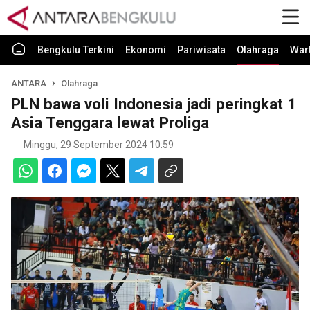
Bengkulu Terkini
Ekonomi
Pariwisata
Olahraga
War
ANTARA
Olahraga
PLN bawa voli Indonesia jadi peringkat 1
Asia Tenggara lewat Proliga
Minggu, 29 September 2024 10:59