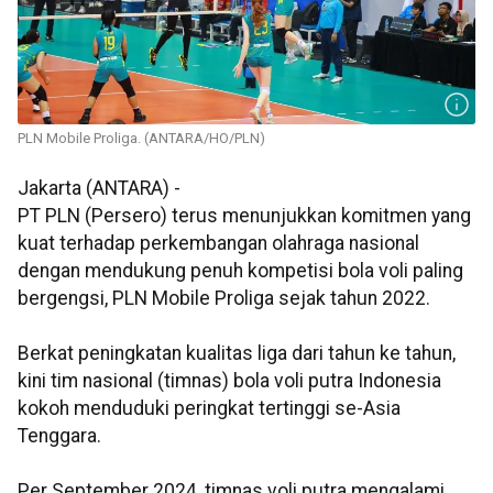
PLN Mobile Proliga. (ANTARA/HO/PLN)
Jakarta (ANTARA) -
PT PLN (Persero) terus menunjukkan komitmen yang
kuat terhadap perkembangan olahraga nasional
dengan mendukung penuh kompetisi bola voli paling
bergengsi, PLN Mobile Proliga sejak tahun 2022.
Berkat peningkatan kualitas liga dari tahun ke tahun,
kini tim nasional (timnas) bola voli putra Indonesia
kokoh menduduki peringkat tertinggi se-Asia
Tenggara.
Per September 2024, timnas voli putra mengalami