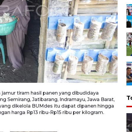
mur tiram hasil panen yang dibudidaya
Pengu
T
g Semirang, Jatibarang, Indramayu, Jawa Barat,
denga
m yang dikelola BUMdes itu dapat dipanen hingga
Senin
gan harga Rp13 ribu-Rp15 ribu per kilogram.
1,5 t
ANTAR