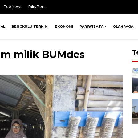
Top News
Rilis Pers
NAL
BENGKULU TERKINI
EKONOMI
PARIWISATA
OLAHRAGA
ram milik BUMdes
T