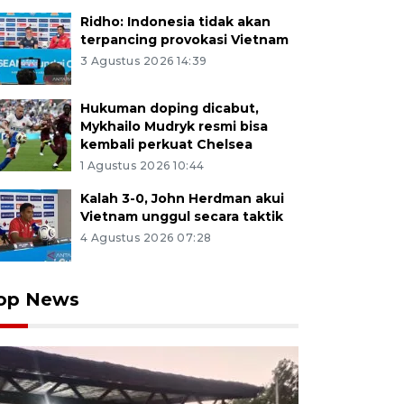
Ridho: Indonesia tidak akan
terpancing provokasi Vietnam
3 Agustus 2026 14:39
Hukuman doping dicabut,
Mykhailo Mudryk resmi bisa
kembali perkuat Chelsea
1 Agustus 2026 10:44
Kalah 3-0, John Herdman akui
Vietnam unggul secara taktik
4 Agustus 2026 07:28
rus BUMdes Kahuripan membawa jamur tiram hasil pa
op News
n pola tanam baglog di Desa Malang Semirang, Jatibar
 (16/6/2025). Budi daya jamur tiram yang dikelola BUMd
on dalam kurun waktu satu bulan dengan harga Rp13 ribu-
A FOTO/Dedhez Anggara/foc.