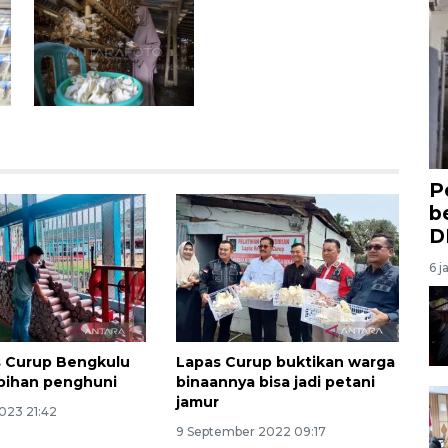
P
b
D
6 j
s Curup Bengkulu
Lapas Curup buktikan warga
ebihan penghuni
binaannya bisa jadi petani
jamur
2023 21:42
9 September 2022 09:17