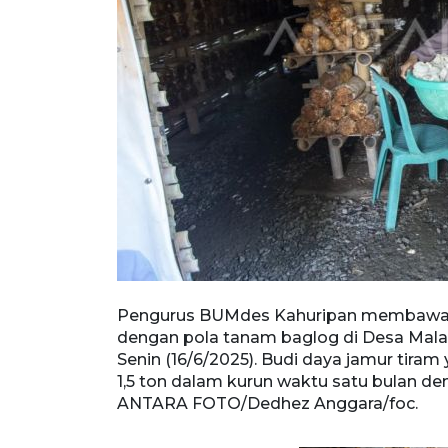
didaya
Pengurus BUMdes Kahuripan membawa ja
, Jawa Barat,
dengan pola tanam baglog di Desa Malan
ipanen hingga
Senin (16/6/2025). Budi daya jamur tira
kilogram.
1,5 ton dalam kurun waktu satu bulan den
ANTARA FOTO/Dedhez Anggara/foc.