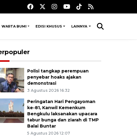
WARTA BUMI
EDISI KHUSUS
LAINNYA
erpopuler
Polisi tangkap perempuan
penyebar hoaks ajakan
demonstrasi
3 Agustus 2026 16:32
Peringatan Hari Pengayoman
ke-81, Kanwil Kemenkum
Bengkulu laksanakan upacara
tabur bunga dan ziarah di TMP
Balai Buntar
5 Agustus 2026 12:07