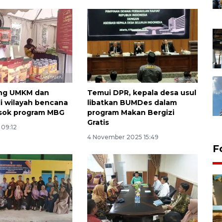
ng UMKM dan
Temui DPR, kepala desa usul
 wilayah bencana
libatkan BUMDes dalam
asok program MBG
program Makan Bergizi
Gratis
 09:12
4 November 2025 15:49
F