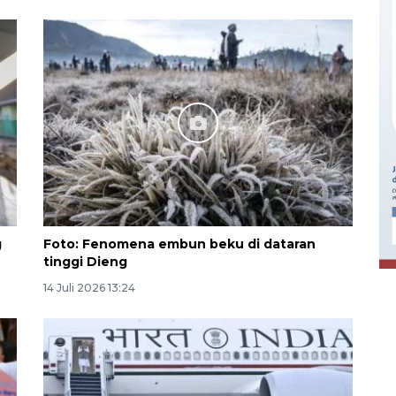
Ekonomi triwulan II-2026
tumbuh 5,29 persen
g
Foto: Fenomena embun beku di dataran
2026-08-06 18:45:00
tinggi Dieng
14 Juli 2026 13:24