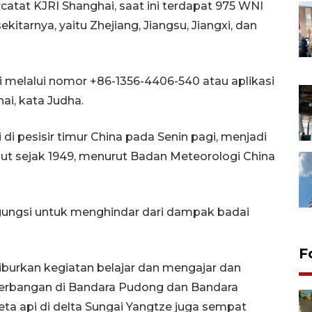
catat KJRI Shanghai, saat ini terdapat 975 WNI
itarnya, yaitu Zhejiang, Jiangsu, Jiangxi, dan
gi melalui nomor +86-1356-4406-540 atau aplikasi
i, kata Judha.
i pesisir timur China pada Senin pagi, menjadi
ut sejak 1949, menurut Badan Meteorologi China
ngungsi untuk menghindar dari dampak badai
F
iburkan kegiatan belajar dan mengajar dan
nerbangan di Bandara Pudong dan Bandara
eta api di delta Sungai Yangtze juga sempat