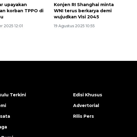
ar upayakan
Konjen RI Shanghai minta
an korban TPPO di
WNI terus berkarya demi
ou
wujudkan Visi 2045
r 2025 12:01
19 Agustus 2025 10:55
ulu Terkini
Edisi Khusus
omi
Advertorial
isata
Rilis Pers
aga