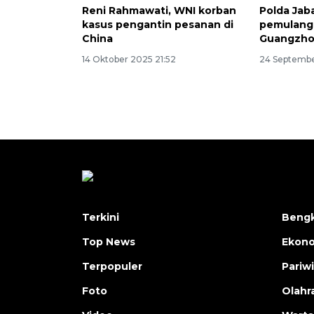
Reni Rahmawati, WNI korban
Polda Jab
kasus pengantin pesanan di
pemulang
China
Guangzh
14 Oktober 2025 21:52
24 Septembe
Terkini
Bengk
Top News
Ekon
Terpopuler
Pariw
Foto
Olahr