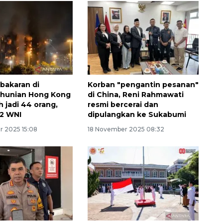
bakaran di
Korban "pengantin pesanan"
 hunian Hong Kong
di China, Reni Rahmawati
 jadi 44 orang,
resmi bercerai dan
 2 WNI
dipulangkan ke Sukabumi
 2025 15:08
18 November 2025 08:32
Ekonomi triwulan II-2026
tumbuh 5,29 persen
2026-08-06 18:45:00