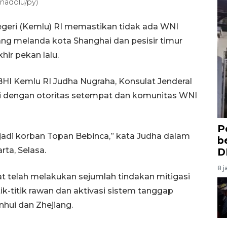
Anadolu/py)
egeri (Kemlu) RI memastikan tidak ada WNI
ng melanda kota Shanghai dan pesisir timur
hir pekan lalu.
HI Kemlu RI Judha Nugraha, Konsulat Jenderal
asi dengan otoritas setempat dan komunitas WNI
P
jadi korban Topan Bebinca,” kata Judha dalam
b
rta, Selasa.
D
8 j
telah melakukan sejumlah tindakan mitigasi
tik-titik rawan dan aktivasi sistem tanggap
nhui dan Zhejiang.