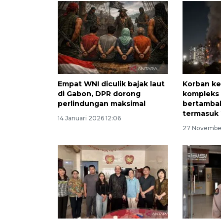
Empat WNI diculik bajak laut
Korban ke
di Gabon, DPR dorong
kompleks
perlindungan maksimal
bertambah
termasuk
14 Januari 2026 12:06
27 November