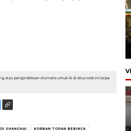
Foto: Lokasi ledakan bom
rakitan di Padang
15 Juli 2026 14:05
V
g atau pengindeksan otomatis untuk AI di situs web ini tanpa
Ledakan rumah di Grand
 DI SHANGHAI
KORBAN TOPAN BEBINCA