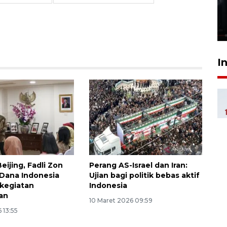
Polonia Medan diduga akibat
kebocoran gas - VIDEO
21 Juli 2026 15:45
I
Beijing, Fadli Zon
Perang AS-Israel dan Iran:
Dana Indonesia
Ujian bagi politik bebas aktif
 kegiatan
Indonesia
an
10 Maret 2026 09:59
 13:55