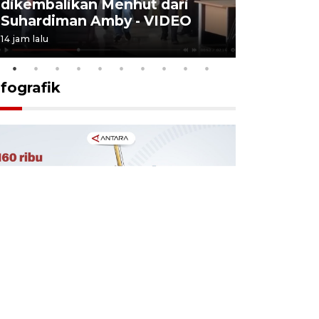
dikembalikan Menhut dari
layanan u
Suhardiman Amby - VIDEO
BPJS vira
14 jam lalu
6 Agustus 2026
nfografik