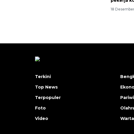
pekerja k
18 Desember
Terkini
Bengk
Top News
Ekon
Terpopuler
Pariw
Foto
Olahr
Video
Warta