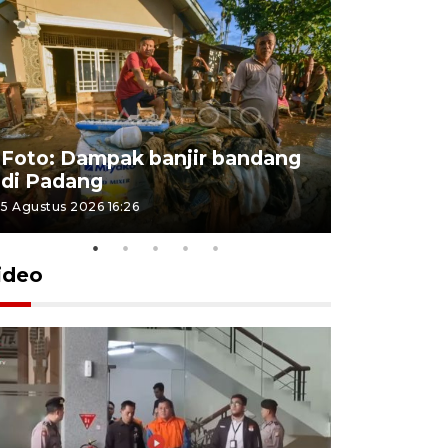
Foto: Dampak banjir bandang
Foto: Dist
di Padang
Kabupate
5 Agustus 2026 16:26
31 Juli 2026 13
ideo