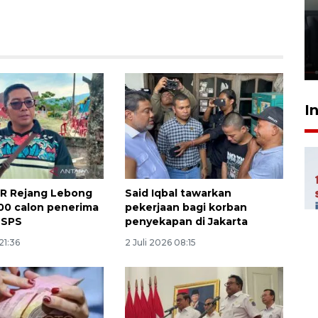
Ledakan rumah di Grand
Polonia Medan diduga akibat
kebocoran gas - VIDEO
21 Juli 2026 15:45
I
PR Rejang Lebong
Said Iqbal tawarkan
00 calon penerima
pekerjaan bagi korban
BSPS
penyekapan di Jakarta
21:36
2 Juli 2026 08:15