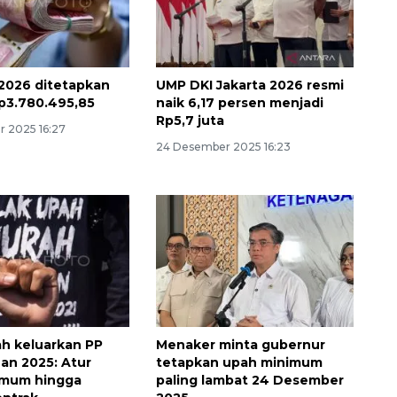
2026 ditetapkan
UMP DKI Jakarta 2026 resmi
p3.780.495,85
naik 6,17 persen menjadi
Rp5,7 juta
 2025 16:27
24 Desember 2025 16:23
Ekonomi triwulan II-2026
tumbuh 5,29 persen
2026-08-06 18:45:00
h keluarkan PP
Menaker minta gubernur
n 2025: Atur
tetapkan upah minimum
imum hingga
paling lambat 24 Desember