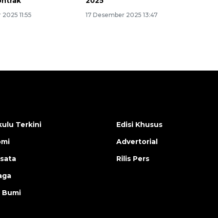
ontrak
2025
 2025 11:55
17 Desember 2025 13:47
ulu Terkini
Edisi Khusus
omi
Advertorial
isata
Rilis Pers
aga
 Bumi