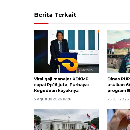
Berita Terkait
Viral gaji manajer KDKMP
Dinas PU
capai Rp16 juta, Purbaya:
usulkan 6
Kegedean kayaknya
program 
5 Agustus 2026 16:28
25 Juli 2026 