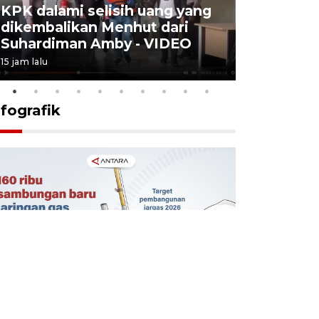
KPK dalami selisih uang yang
Menkes t
dikembalikan Menhut dari
layanan u
Suhardiman Amby - VIDEO
BPJS vira
15 jam lalu
6 Agustus 2026
nfografik