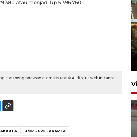
.380 atau menjadi Rp 5.396.760.
Foto: Lokasi ledakan bom
rakitan di Padang
15 Juli 2026 14:05
g atau pengindeksan otomatis untuk AI di situs web ini tanpa
V
JAKARTA
UMP 2025 JAKARTA