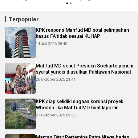
Terpopuler
KPK respons Mahfud MD soal pelimpahan
kasus FA tidak sesuai KUHAP
14 Juli 2026 08:40
Mahfud MD sebut Presiden Soeharto penuhi
syarat yuridis diusulkan Pahlawan Nasional
26 Oktober 2025 21:41
KPK siap selidiki dugaan korupsi proyek
Whoosh jika Mahfud MD buat laporan
21 Oktober 2025 09:55
Mantan Dirut Pertamina Patra Niaga hadapi