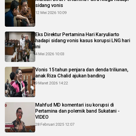
sidang vonis
12 Mei 2026 10:09
Eks Direktur Pertamina Hari Karyuliarto
hadapi sidang vonis kasus korupsi LNG hari
ini
4 Mei 2026 10:03
Vonis 15 tahun penjara dan denda triliunan,
anak Riza Chalid ajukan banding
9 Maret 2026 14:22
Mahfud MD komentari isu korupsi di
Pertamina dan polemik band Sukatani -
VIDEO
28 Februari 2025 12:07