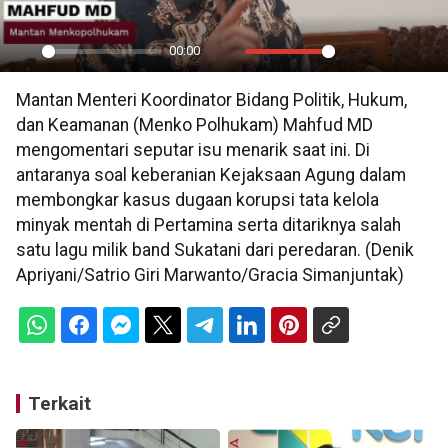
00:00
Play
Mute
Settings
PIP
En
Mantan Menteri Koordinator Bidang Politik, Hukum,
ful
dan Keamanan (Menko Polhukam) Mahfud MD
mengomentari seputar isu menarik saat ini. Di
antaranya soal keberanian Kejaksaan Agung dalam
membongkar kasus dugaan korupsi tata kelola
minyak mentah di Pertamina serta ditariknya salah
satu lagu milik band Sukatani dari peredaran. (Denik
Apriyani/Satrio Giri Marwanto/Gracia Simanjuntak)
Terkait