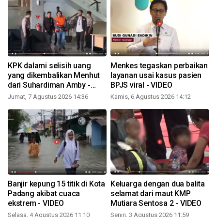
KPK dalami selisih uang
Menkes tegaskan perbaikan
yang dikembalikan Menhut
layanan usai kasus pasien
dari Suhardiman Amby -
BPJS viral - VIDEO
VIDEO
Jumat, 7 Agustus 2026 14:36
Kamis, 6 Agustus 2026 14:12
K
Banjir kepung 15 titik di Kota
Keluarga dengan dua balita
Padang akibat cuaca
selamat dari maut KMP
ekstrem - VIDEO
Mutiara Sentosa 2 - VIDEO
Selasa, 4 Agustus 2026 11:10
Senin, 3 Agustus 2026 11:59
R