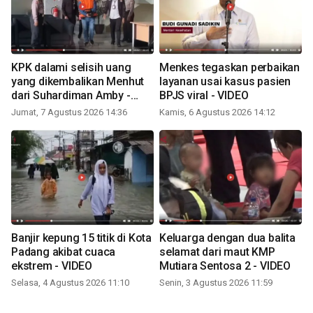
KPK dalami selisih uang
Menkes tegaskan perbaikan
yang dikembalikan Menhut
layanan usai kasus pasien
dari Suhardiman Amby -
BPJS viral - VIDEO
VIDEO
Jumat, 7 Agustus 2026 14:36
Kamis, 6 Agustus 2026 14:12
Banjir kepung 15 titik di Kota
Keluarga dengan dua balita
Padang akibat cuaca
selamat dari maut KMP
ekstrem - VIDEO
Mutiara Sentosa 2 - VIDEO
Selasa, 4 Agustus 2026 11:10
Senin, 3 Agustus 2026 11:59