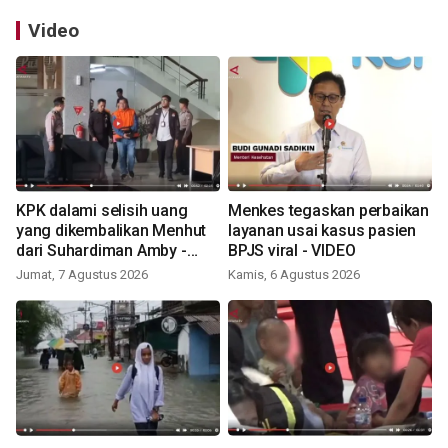
Video
KPK dalami selisih uang
Menkes tegaskan perbaikan
yang dikembalikan Menhut
layanan usai kasus pasien
dari Suhardiman Amby -
BPJS viral - VIDEO
VIDEO
Jumat, 7 Agustus 2026
Kamis, 6 Agustus 2026