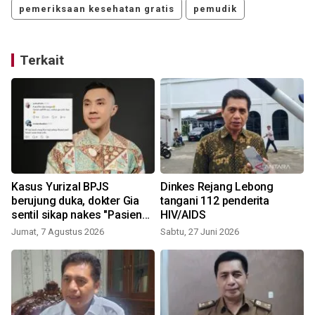
pemeriksaan kesehatan gratis
pemudik
Terkait
Kasus Yurizal BPJS
Dinkes Rejang Lebong
berujung duka, dokter Gia
tangani 112 penderita
sentil sikap nakes "Pasien
HIV/AIDS
kan enggak tahu semua itu"
Jumat, 7 Agustus 2026
Sabtu, 27 Juni 2026
S