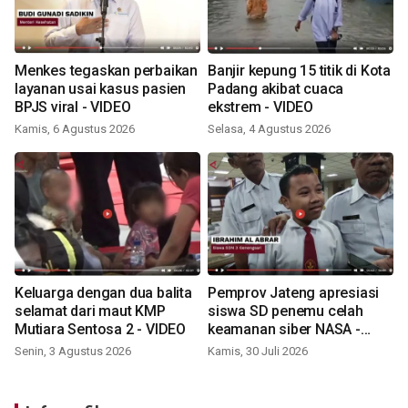
Menkes tegaskan perbaikan
Banjir kepung 15 titik di Kota
layanan usai kasus pasien
Padang akibat cuaca
BPJS viral - VIDEO
ekstrem - VIDEO
Kamis, 6 Agustus 2026
Selasa, 4 Agustus 2026
Keluarga dengan dua balita
Pemprov Jateng apresiasi
selamat dari maut KMP
siswa SD penemu celah
Mutiara Sentosa 2 - VIDEO
keamanan siber NASA -
VIDEO
Senin, 3 Agustus 2026
Kamis, 30 Juli 2026