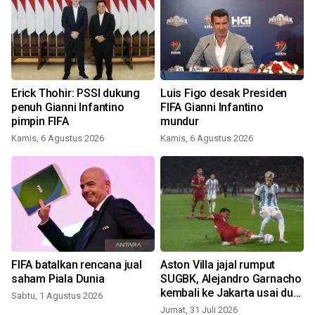
i
Erick Thohir: PSSI dukung
Luis Figo desak Presiden
penuh Gianni Infantino
FIFA Gianni Infantino
pimpin FIFA
mundur
Kamis, 6 Agustus 2026
Kamis, 6 Agustus 2026
J
FIFA batalkan rencana jual
Aston Villa jajal rumput
saham Piala Dunia
SUGBK, Alejandro Garnacho
kembali ke Jakarta usai duel
Sabtu, 1 Agustus 2026
viral dengan Asnawi
Jumat, 31 Juli 2026
K