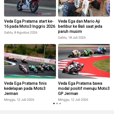
p
Veda Ega Pratama start ke-
Veda Ega dan Mario Aji
16 pada Moto3 Inggris 2026
berlibur ke Bali saat jeda
paruh musim
Sabtu, 8 Agustus 2026
R
Sabtu, 18 Juli 2026
Veda Ega Pratama finis
Veda Ega Pratama bawa
kedelapan pada Moto3
modal positif menuju Moto3
t
Jerman
GP Jerman
S
Minggu, 12 Juli 2026
Minggu, 12 Juli 2026