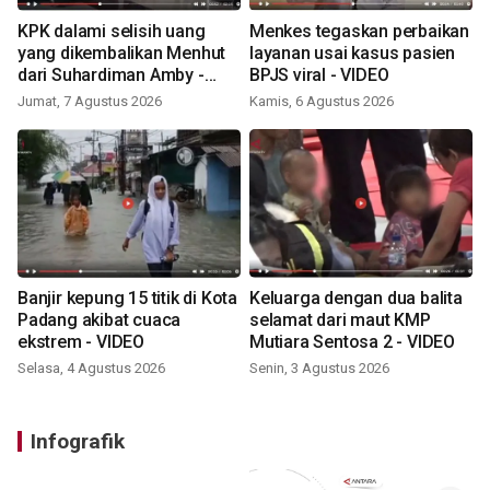
KPK dalami selisih uang
Menkes tegaskan perbaikan
yang dikembalikan Menhut
layanan usai kasus pasien
dari Suhardiman Amby -
BPJS viral - VIDEO
VIDEO
Jumat, 7 Agustus 2026
Kamis, 6 Agustus 2026
Banjir kepung 15 titik di Kota
Keluarga dengan dua balita
Padang akibat cuaca
selamat dari maut KMP
ekstrem - VIDEO
Mutiara Sentosa 2 - VIDEO
Selasa, 4 Agustus 2026
Senin, 3 Agustus 2026
Infografik