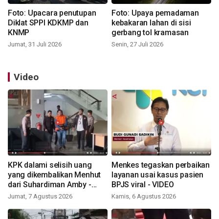
Foto: Upacara penutupan
Foto: Upaya pemadaman
Diklat SPPI KDKMP dan
kebakaran lahan di sisi
KNMP
gerbang tol kramasan
Jumat, 31 Juli 2026
Senin, 27 Juli 2026
Video
KPK dalami selisih uang
Menkes tegaskan perbaikan
yang dikembalikan Menhut
layanan usai kasus pasien
dari Suhardiman Amby -
BPJS viral - VIDEO
VIDEO
Jumat, 7 Agustus 2026
Kamis, 6 Agustus 2026