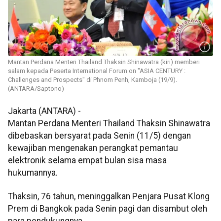
Mantan Perdana Menteri Thailand Thaksin Shinawatra (kiri) memberi
salam kepada Peserta International Forum on "ASIA CENTURY :
Challenges and Prospects" di Phnom Penh, Kamboja (19/9).
(ANTARA/Saptono)
Jakarta (ANTARA) -
Mantan Perdana Menteri Thailand Thaksin Shinawatra
dibebaskan bersyarat pada Senin (11/5) dengan
kewajiban mengenakan perangkat pemantau
elektronik selama empat bulan sisa masa
hukumannya.
Thaksin, 76 tahun, meninggalkan Penjara Pusat Klong
Prem di Bangkok pada Senin pagi dan disambut oleh
para pendukungnya.