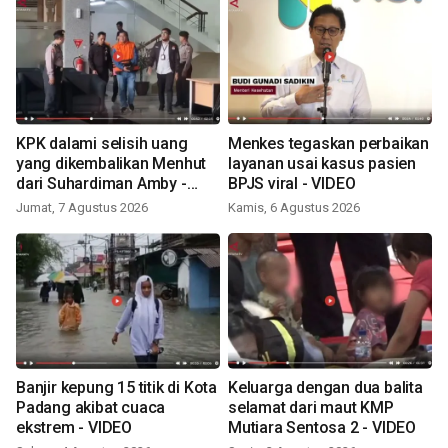
KPK dalami selisih uang
Menkes tegaskan perbaikan
yang dikembalikan Menhut
layanan usai kasus pasien
dari Suhardiman Amby -
BPJS viral - VIDEO
VIDEO
Jumat, 7 Agustus 2026
Kamis, 6 Agustus 2026
Banjir kepung 15 titik di Kota
Keluarga dengan dua balita
Padang akibat cuaca
selamat dari maut KMP
ekstrem - VIDEO
Mutiara Sentosa 2 - VIDEO