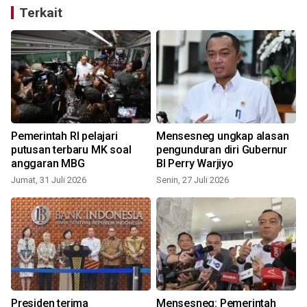
Terkait
Pemerintah RI pelajari
Mensesneg ungkap alasan
putusan terbaru MK soal
pengunduran diri Gubernur
anggaran MBG
BI Perry Warjiyo
Jumat, 31 Juli 2026
Senin, 27 Juli 2026
R
n
Presiden terima
Mensesneg: Pemerintah