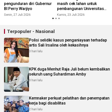
pengunduran diri Gubernur
masih cek lahan untuk
BI Perry Warjiyo
pembangunan Universitas
RI
Senin, 27 Juli 2026
Kamis, 23 Juli 2026
R
Terpopuler - Nasional
Polisi selidiki kasus penganiayaan terhadap
artis Sali Irsalina oleh kekasihnya
3 hari lalu
KPK duga Menhut Raja Juli belum kembalikan
seluruh uang Suhardiman Amby
3 hari lalu
Kemnaker perkuat pelatihan dan penempatan
kerja bagi disabilitas
2 hari lalu