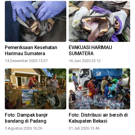
Pemeriksaan Kesehatan
EVAKUASI HARIMAU
Harimau Sumatera
SUMATERA
14 Desember 2020 15:37
16 Juni 2020 23:12
3
Foto: Dampak banjir
Foto: Distribusi air bersih di
bandang di Padang
Kabupaten Bekasi
5 Agustus 2026 16:26
31 Juli 2026 13:46
1