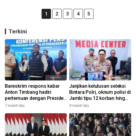
1
2
3
4
5
Terkini
Bareskrim respons kabar
Janjikan kelulusan seleksi
Anton Timbang hadiri
Bintara Polri, oknum polisi di
pertemuan dengan Presiden
Jambi tipu 12 korban hingga
di Istana
miliaran rupiah
7 menit lalu
9 menit lalu