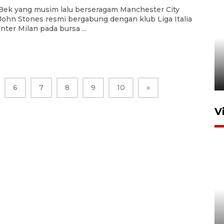
Bek yang musim lalu berseragam Manchester City
John Stones resmi bergabung dengan klub Liga Italia
Inter Milan pada bursa ...
Foto: Lokasi ledakan bom
rakitan di Padang
15 Juli 2026 14:05
6
7
8
9
10
»
V
Ledakan rumah di Grand
Polonia Medan diduga akibat