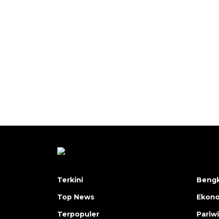
Terkini
Bengk
Top News
Ekon
Terpopuler
Pariw