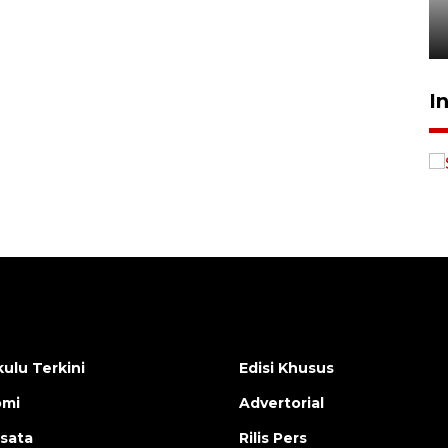
kebocoran gas - VIDEO
21 Juli 2026 15:45
I
Awas penipuan berbasis AI
2026-08-07 13:45:00
ulu Terkini
Edisi Khusus
omi
Advertorial
isata
Rilis Pers