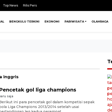
Top News
Rilis Pers
NAL
BENGKULU TERKINI
EKONOMI
PARIWISATA
OLAHRAGA
T
a inggris
Pencetak gol liga champions
baru saja
Berikut ini para pencetak gol dalam kompetisi sepak
bola Liga Champions 2013/2014 setelah usai
pertandingan leg kedua perempat ...