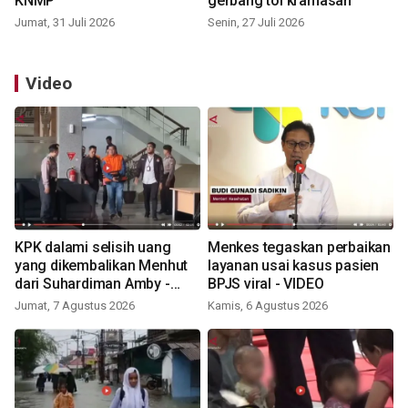
KNMP
gerbang tol kramasan
Jumat, 31 Juli 2026
Senin, 27 Juli 2026
Video
KPK dalami selisih uang
Menkes tegaskan perbaikan
yang dikembalikan Menhut
layanan usai kasus pasien
dari Suhardiman Amby -
BPJS viral - VIDEO
VIDEO
Jumat, 7 Agustus 2026
Kamis, 6 Agustus 2026