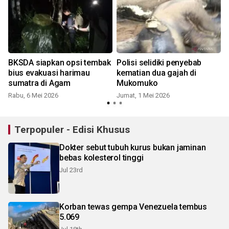
t
BKSDA siapkan opsi tembak
Polisi selidiki penyebab
t
bius evakuasi harimau
kematian dua gajah di
sumatra di Agam
Mukomuko
Rabu, 6 Mei 2026
Jumat, 1 Mei 2026
S
Terpopuler - Edisi Khusus
Dokter sebut tubuh kurus bukan jaminan
bebas kolesterol tinggi
Jul 23rd
Korban tewas gempa Venezuela tembus
5.069