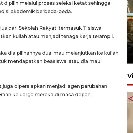
dipilih melalui proses seleksi ketat sehingga
isi akademik berbeda-beda.
ulus dari Sekolah Rakyat, termasuk 11 siswa
kan kuliah atau menjadi tenaga kerja terampil.
Foto: Lokasi ledakan bom
rakitan di Padang
 maka dia pilihannya dua, mau melanjutkan ke kuliah
15 Juli 2026 14:05
tuk mendapatkan beasiswa, atau dia mau
V
 juga dipersiapkan menjadi agen perubahan
raan keluarga mereka di masa depan.
KPK nyatakan analisis laporan