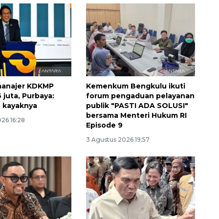
i manajer KDKMP
Kemenkum Bengkulu ikuti
 juta, Purbaya:
forum pengaduan pelayanan
 kayaknya
publik "PASTI ADA SOLUSI"
bersama Menteri Hukum RI
26 16:28
Episode 9
3 Agustus 2026 19:57
Vaksin HPV untuk siswa laki-
laki
2026-08-06 06:30:00