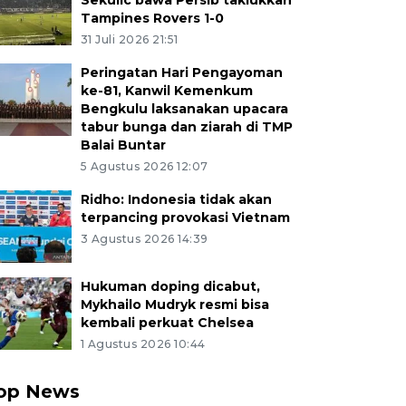
Sekulic bawa Persib taklukkan
Tampines Rovers 1-0
31 Juli 2026 21:51
Peringatan Hari Pengayoman
ke-81, Kanwil Kemenkum
Bengkulu laksanakan upacara
tabur bunga dan ziarah di TMP
Balai Buntar
5 Agustus 2026 12:07
Ridho: Indonesia tidak akan
terpancing provokasi Vietnam
3 Agustus 2026 14:39
Hukuman doping dicabut,
Mykhailo Mudryk resmi bisa
kembali perkuat Chelsea
1 Agustus 2026 10:44
op News