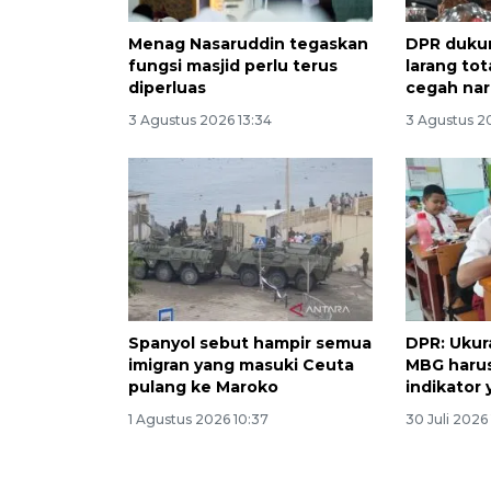
Menag Nasaruddin tegaskan
DPR duku
fungsi masjid perlu terus
larang to
diperluas
cegah na
3 Agustus 2026 13:34
3 Agustus 2
Spanyol sebut hampir semua
DPR: Ukur
imigran yang masuki Ceuta
MBG haru
pulang ke Maroko
indikator 
1 Agustus 2026 10:37
30 Juli 2026 