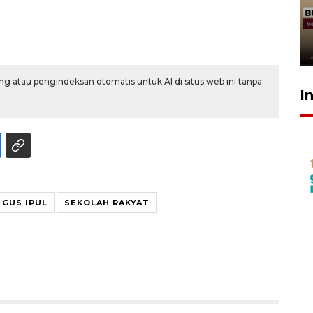
penolakan gratifikasi Menhut
rampung - VIDEO
17 Juli 2026 13:24
g atau pengindeksan otomatis untuk AI di situs web ini tanpa
I
GUS IPUL
SEKOLAH RAKYAT