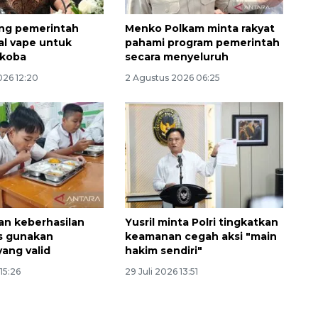
ng pemerintah
Menko Polkam minta rakyat
tal vape untuk
pahami program pemerintah
rkoba
secara menyeluruh
026 12:20
2 Agustus 2026 06:25
an keberhasilan
Yusril minta Polri tingkatkan
s gunakan
keamanan cegah aksi "main
yang valid
hakim sendiri"
15:26
29 Juli 2026 13:51