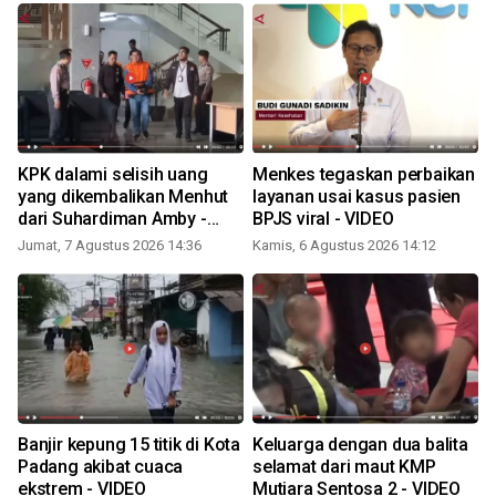
KPK dalami selisih uang
Menkes tegaskan perbaikan
yang dikembalikan Menhut
layanan usai kasus pasien
dari Suhardiman Amby -
BPJS viral - VIDEO
VIDEO
Jumat, 7 Agustus 2026 14:36
Kamis, 6 Agustus 2026 14:12
K
Banjir kepung 15 titik di Kota
Keluarga dengan dua balita
Padang akibat cuaca
selamat dari maut KMP
ekstrem - VIDEO
Mutiara Sentosa 2 - VIDEO