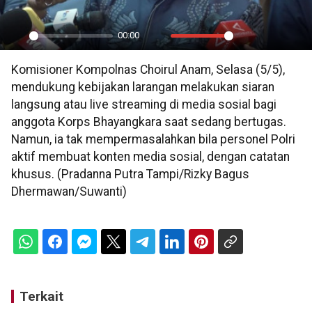
00:00
Play
Mute
Settings
PIP
En
Komisioner Kompolnas Choirul Anam, Selasa (5/5),
ful
mendukung kebijakan larangan melakukan siaran
langsung atau live streaming di media sosial bagi
anggota Korps Bhayangkara saat sedang bertugas.
Namun, ia tak mempermasalahkan bila personel Polri
aktif membuat konten media sosial, dengan catatan
khusus. (Pradanna Putra Tampi/Rizky Bagus
Dhermawan/Suwanti)
Terkait