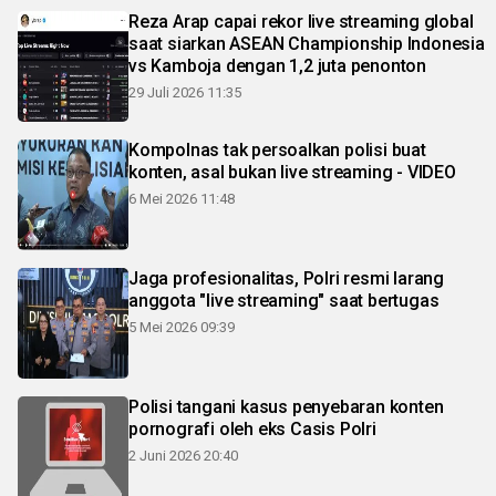
Reza Arap capai rekor live streaming global
saat siarkan ASEAN Championship Indonesia
vs Kamboja dengan 1,2 juta penonton
29 Juli 2026 11:35
Kompolnas tak persoalkan polisi buat
konten, asal bukan live streaming - VIDEO
6 Mei 2026 11:48
Jaga profesionalitas, Polri resmi larang
anggota "live streaming" saat bertugas
5 Mei 2026 09:39
Polisi tangani kasus penyebaran konten
pornografi oleh eks Casis Polri
2 Juni 2026 20:40