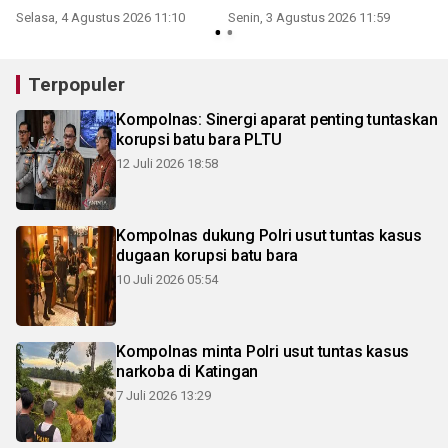
Selasa, 4 Agustus 2026 11:10
Senin, 3 Agustus 2026 11:59
R
Terpopuler
Kompolnas: Sinergi aparat penting tuntaskan
korupsi batu bara PLTU
12 Juli 2026 18:58
Kompolnas dukung Polri usut tuntas kasus
dugaan korupsi batu bara
10 Juli 2026 05:54
Kompolnas minta Polri usut tuntas kasus
narkoba di Katingan
7 Juli 2026 13:29