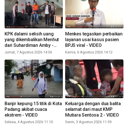
KPK dalami selisih uang
Menkes tegaskan perbaikan
yang dikembalikan Menhut
layanan usai kasus pasien
dari Suhardiman Amby -
BPJS viral - VIDEO
VIDEO
Jumat, 7 Agustus 2026 14:36
Kamis, 6 Agustus 2026 14:12
Banjir kepung 15 titik di Kota
Keluarga dengan dua balita
Padang akibat cuaca
selamat dari maut KMP
ekstrem - VIDEO
Mutiara Sentosa 2 - VIDEO
Selasa, 4 Agustus 2026 11:10
Senin, 3 Agustus 2026 11:59