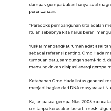
dampak gempa bukan hanya soal magnitu
perencanaan.
“Paradoks pembangunan kita adalah mem
Itulah sebabnya kita harus berani meng
Yuskar mengangkat rumah adat asal tana
sebagai referensi penting. Omo Hada me
tumpuan batu, sambungan semi-rigid, dan
memungkinkan disipasi energi gempa mel
Ketahanan Omo Hada lintas generasi me
menjadi bagian dari DNA masyarakat Nu
Kajian pasca-gempa Nias 2005 mencata
cm tanpa kerusakan berarti, meski di