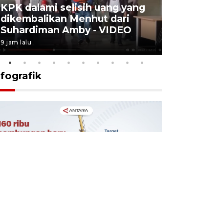
KPK dalami selisih uang yang
Menkes t
dikembalikan Menhut dari
layanan u
Suhardiman Amby - VIDEO
BPJS vira
9 jam lalu
6 Agustus 2026
nfografik