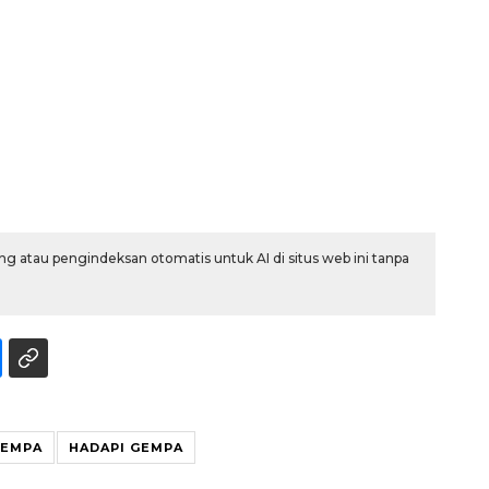
g atau pengindeksan otomatis untuk AI di situs web ini tanpa
Ekonomi triwulan II-2026
tumbuh 5,29 persen
2026-08-06 18:45:00
EMPA
HADAPI GEMPA