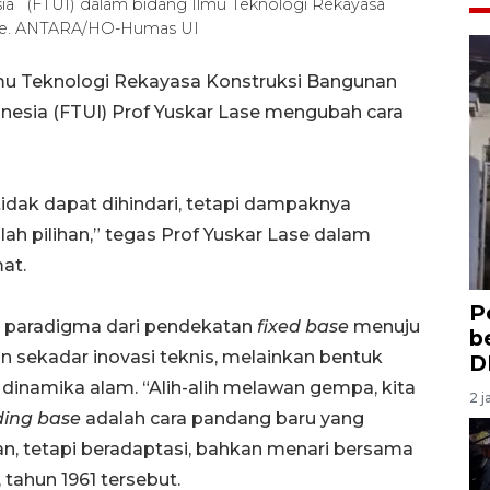
esia (FTUI) dalam bidang Ilmu Teknologi Rekayasa
ase. ANTARA/HO-Humas UI
lmu Teknologi Rekayasa Konstruksi Bangunan
onesia
(FTUI) Prof Yuskar Lase mengubah cara
dak dapat dihindari, tetapi dampaknya
h pilihan,” tegas Prof Yuskar Lase dalam
at.
P
 paradigma dari pendekatan
fixed base
menuju
b
an sekadar inovasi teknis, melainkan bentuk
D
 dinamika alam. “Alih-alih melawan gempa, kita
2 j
ding base
adalah cara pandang baru yang
, tetapi beradaptasi, bahkan menari bersama
 tahun 1961 tersebut.