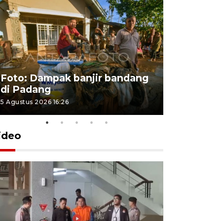
Foto: Dampak banjir bandang
Foto: Dist
di Padang
Kabupate
5 Agustus 2026 16:26
31 Juli 2026 13
ideo