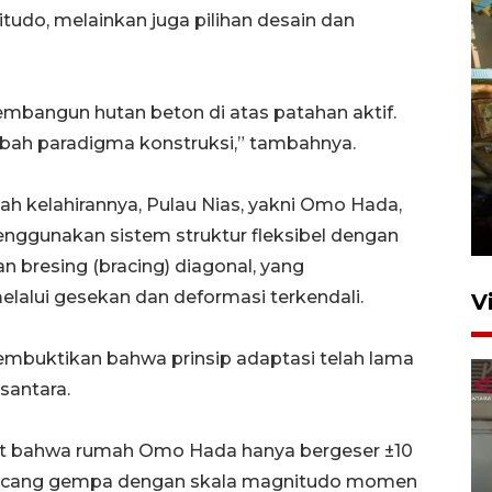
do, melainkan juga pilihan desain dan
bangun hutan beton di atas patahan aktif.
ubah paradigma konstruksi,” tambahnya.
Foto: Lokasi ledakan bom
rakitan di Padang
h kelahirannya, Pulau Nias, yakni Omo Hada,
15 Juli 2026 14:05
nggunakan sistem struktur fleksibel dengan
 bresing (bracing) diagonal, yang
alui gesekan dan deformasi terkendali.
V
mbuktikan bahwa prinsip adaptasi telah lama
santara.
t bahwa rumah Omo Hada hanya bergeser ±10
guncang gempa dengan skala magnitudo momen