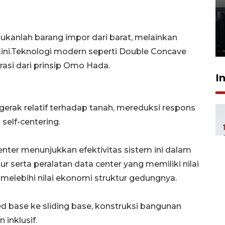
Ledakan rumah di Grand
Polonia Medan diduga akibat
kebocoran gas - VIDEO
bukanlah barang impor dari barat, melainkan
21 Juli 2026 15:45
 kini.Teknologi modern seperti Double Concave
asi dari prinsip Omo Hada.
I
rak relatif terhadap tanah, mereduksi respons
self-centering.
nter menunjukkan efektivitas sistem ini dalam
 serta peralatan data center yang memiliki nilai
melebihi nilai ekonomi struktur gedungnya.
d base ke sliding base, konstruksi bangunan
 inklusif.