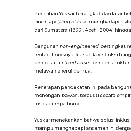
Penelitian Yuskar berangkat dari latar b
c
incin api (
Ring of Fire
) menghadapi risi
dari
Sumatera (1833), Aceh (2004) hingga 
Bangunan
non-engineered
, bertingkat
rentan. Ironisnya, filosofi konstruksi b
pendekatan
fixed base,
dengan struktur
melawan energi gempa.
Penerapan pendekatan ini pada banguna
menengah-bawah, terbukti secara empiri
rusak gempa bumi.
Yuskar menekankan bahwa solusi inklusif
mampu menghadapi ancaman ini dengan r