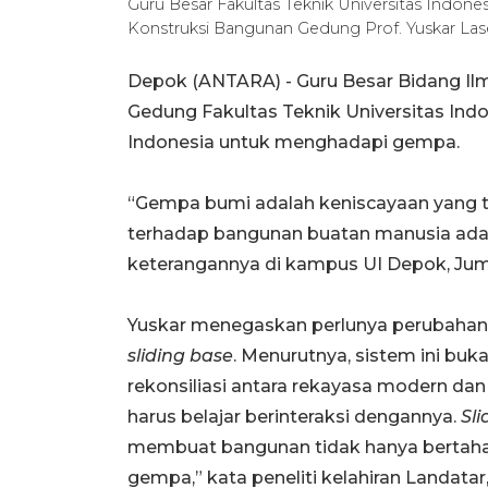
Guru Besar Fakultas Teknik Universitas Indon
Konstruksi Bangunan Gedung Prof. Yuskar L
Depok (ANTARA) -
Guru Besar Bidang I
Gedung Fakultas Teknik
Universitas Ind
Indonesia untuk menghadapi gempa.
“Gempa bumi adalah keniscayaan yang ti
terhadap bangunan buatan manusia adala
keterangannya di kampus UI Depok, Jum
Yuskar menegaskan perlunya perubahan
sliding base
. Menurutnya, sistem ini buk
rekonsiliasi antara rekayasa modern dan
harus belajar berinteraksi dengannya.
Sli
membuat bangunan tidak hanya bertahan
gempa,” kata peneliti kelahiran Landatar,