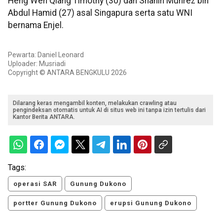
Heng Wen Qiang Timothy (30) dan Shahin Muhrez bin
Abdul Hamid (27) asal Singapura serta satu WNI
bernama Enjel.
Pewarta: Daniel Leonard
Uploader: Musriadi
Copyright © ANTARA BENGKULU 2026
Dilarang keras mengambil konten, melakukan crawling atau
pengindeksan otomatis untuk AI di situs web ini tanpa izin tertulis dari
Kantor Berita ANTARA.
Tags:
operasi SAR
Gunung Dukono
portter Gunung Dukono
erupsi Gunung Dukono