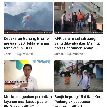
Kebakaran Gunung Bromo
KPK dalami selisih uang
meluas, 520 Hektare lahan
yang dikembalikan Menhut
terbakar - VIDEO
dari Suhardiman Amby -
VIDEO
Senin, 10 Agustus 2026
Jumat, 7 Agustus 2026
Menkes tegaskan perbaikan
Banjir kepung 15 titik di Kota
layanan usai kasus pasien
Padang akibat cuaca
BPJS viral - VIDEO
ekstrem - VIDEO