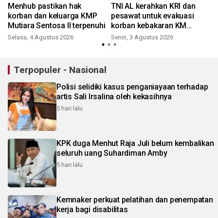
Menhub pastikan hak
TNI AL kerahkan KRI dan
korban dan keluarga KMP
pesawat untuk evakuasi
Mutiara Sentosa II terpenuhi
korban kebakaran KM
Mutiara Sentosa II
Selasa, 4 Agustus 2026
Senin, 3 Agustus 2026
Terpopuler - Nasional
Polisi selidiki kasus penganiayaan terhadap
artis Sali Irsalina oleh kekasihnya
5 hari lalu
KPK duga Menhut Raja Juli belum kembalikan
seluruh uang Suhardiman Amby
5 hari lalu
Kemnaker perkuat pelatihan dan penempatan
kerja bagi disabilitas