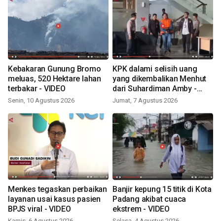
Kebakaran Gunung Bromo
KPK dalami selisih uang
meluas, 520 Hektare lahan
yang dikembalikan Menhut
terbakar - VIDEO
dari Suhardiman Amby -
VIDEO
Senin, 10 Agustus 2026
Jumat, 7 Agustus 2026
Menkes tegaskan perbaikan
Banjir kepung 15 titik di Kota
layanan usai kasus pasien
Padang akibat cuaca
BPJS viral - VIDEO
ekstrem - VIDEO
Kamis, 6 Agustus 2026
Selasa, 4 Agustus 2026