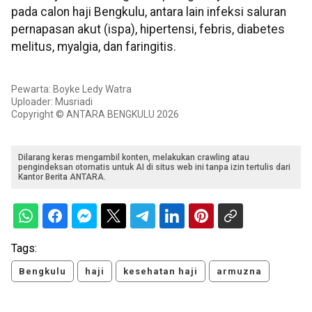
pada calon haji Bengkulu, antara lain infeksi saluran
pernapasan akut (ispa), hipertensi, febris, diabetes
melitus, myalgia, dan faringitis.
Pewarta: Boyke Ledy Watra
Uploader: Musriadi
Copyright © ANTARA BENGKULU 2026
Dilarang keras mengambil konten, melakukan crawling atau
pengindeksan otomatis untuk AI di situs web ini tanpa izin tertulis dari
Kantor Berita ANTARA.
Tags:
Bengkulu
haji
kesehatan haji
armuzna