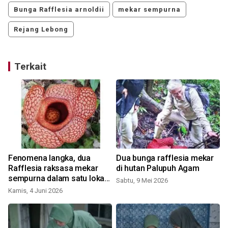
Bunga Rafflesia arnoldii
mekar sempurna
Rejang Lebong
Terkait
i
Fenomena langka, dua
Dua bunga rafflesia mekar
Rafflesia raksasa mekar
di hutan Palupuh Agam
sempurna dalam satu lokasi
Sabtu, 9 Mei 2026
di Bengkulu Utara
Kamis, 4 Juni 2026
J