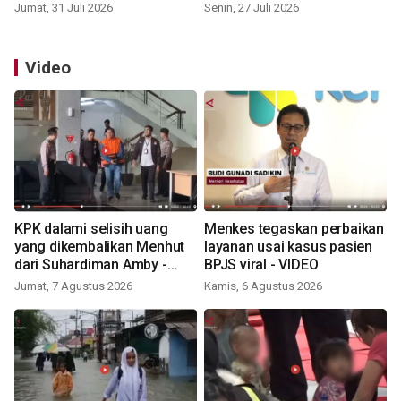
Jumat, 31 Juli 2026
Senin, 27 Juli 2026
Video
KPK dalami selisih uang
Menkes tegaskan perbaikan
yang dikembalikan Menhut
layanan usai kasus pasien
dari Suhardiman Amby -
BPJS viral - VIDEO
VIDEO
Jumat, 7 Agustus 2026
Kamis, 6 Agustus 2026