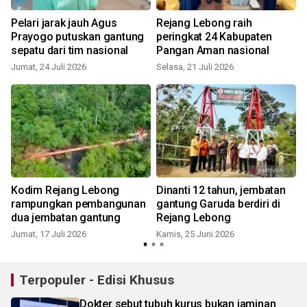
Pelari jarak jauh Agus
Rejang Lebong raih
Prayogo putuskan gantung
peringkat 24 Kabupaten
sepatu dari tim nasional
Pangan Aman nasional
Jumat, 24 Juli 2026
Selasa, 21 Juli 2026
J
Kodim Rejang Lebong
Dinanti 12 tahun, jembatan
rampungkan pembangunan
gantung Garuda berdiri di
dua jembatan gantung
Rejang Lebong
Jumat, 17 Juli 2026
Kamis, 25 Juni 2026
S
Terpopuler - Edisi Khusus
Dokter sebut tubuh kurus bukan jaminan