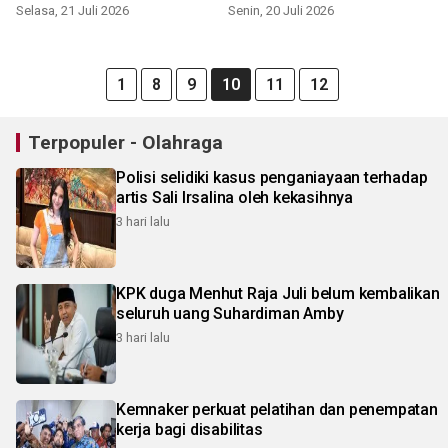
Selasa, 21 Juli 2026
Senin, 20 Juli 2026
1
8
9
10
11
12
Terpopuler - Olahraga
Polisi selidiki kasus penganiayaan terhadap
artis Sali Irsalina oleh kekasihnya
3 hari lalu
KPK duga Menhut Raja Juli belum kembalikan
seluruh uang Suhardiman Amby
3 hari lalu
Kemnaker perkuat pelatihan dan penempatan
kerja bagi disabilitas