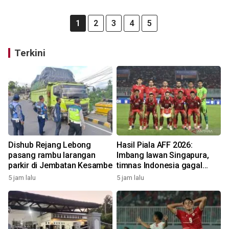
1
2
3
4
5
Terkini
Dishub Rejang Lebong
Hasil Piala AFF 2026:
pasang rambu larangan
Imbang lawan Singapura,
parkir di Jembatan Kesambe
timnas Indonesia gagal
lolos ke semifinal
5 jam lalu
5 jam lalu