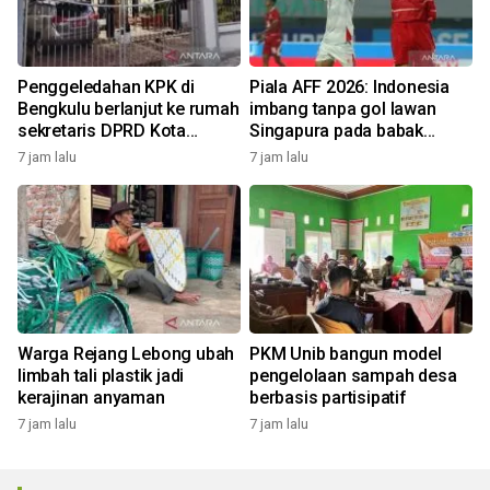
Penggeledahan KPK di
Piala AFF 2026: Indonesia
Bengkulu berlanjut ke rumah
imbang tanpa gol lawan
sekretaris DPRD Kota
Singapura pada babak
Bengkulu
pertama
7 jam lalu
7 jam lalu
Warga Rejang Lebong ubah
PKM Unib bangun model
limbah tali plastik jadi
pengelolaan sampah desa
kerajinan anyaman
berbasis partisipatif
7 jam lalu
7 jam lalu