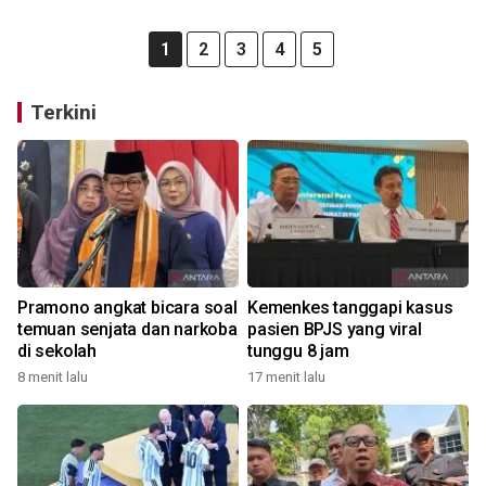
1
2
3
4
5
Terkini
Pramono angkat bicara soal
Kemenkes tanggapi kasus
temuan senjata dan narkoba
pasien BPJS yang viral
di sekolah
tunggu 8 jam
8 menit lalu
17 menit lalu