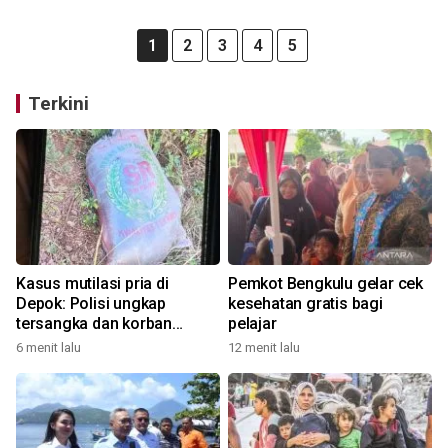
1
2
3
4
5
Terkini
Kasus mutilasi pria di
Pemkot Bengkulu gelar cek
Depok: Polisi ungkap
kesehatan gratis bagi
tersangka dan korban
pelajar
tergabung dalam komunitas
6 menit lalu
12 menit lalu
gay