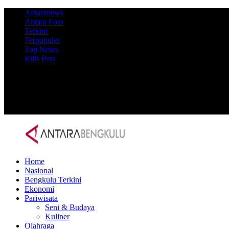
Antaranews
Antara Foto
Terkini
Terpopuler
Top News
Rilis Pers
Home
Nasional
Bengkulu Terkini
Ekonomi
Pariwisata
Seni & Budaya
Kuliner
Olahraga