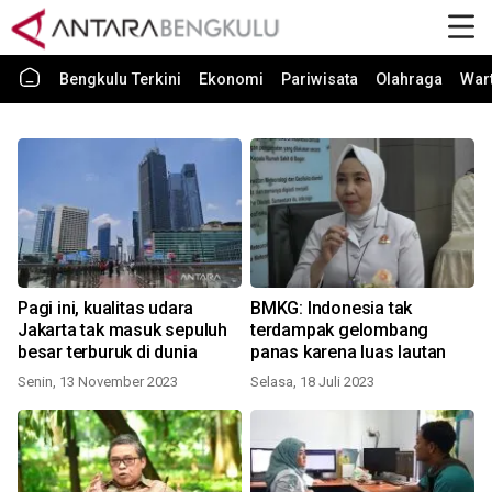
Bengkulu Terkini
Ekonomi
Pariwisata
Olahraga
War
Pagi ini, kualitas udara
BMKG: Indonesia tak
Jakarta tak masuk sepuluh
terdampak gelombang
besar terburuk di dunia
panas karena luas lautan
Senin, 13 November 2023
Selasa, 18 Juli 2023