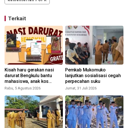
Terkait
Kisah haru gerakan nasi
Pemkab Mukomuko
darurat Bengkulu bantu
lanjutkan sosialisasi cegah
mahasiswa, anak kos
perpecahan suku
hingga perantau
Rabu, 5 Agustus 2026
Jumat, 31 Juli 2026
R