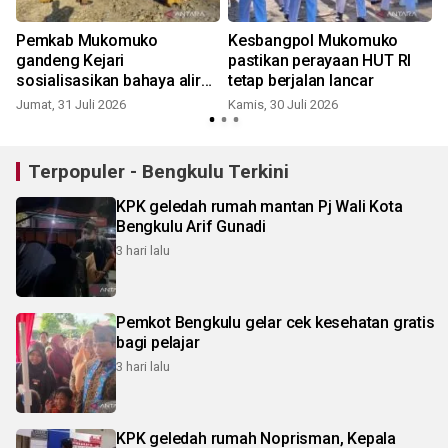
n
Pemkab Mukomuko
Kesbangpol Mukomuko
gandeng Kejari
pastikan perayaan HUT RI
sosialisasikan bahaya aliran
tetap berjalan lancar
kepercayaan
Jumat, 31 Juli 2026
Kamis, 30 Juli 2026
R
Terpopuler - Bengkulu Terkini
KPK geledah rumah mantan Pj Wali Kota
Bengkulu Arif Gunadi
3 hari lalu
Pemkot Bengkulu gelar cek kesehatan gratis
bagi pelajar
3 hari lalu
KPK geledah rumah Noprisman, Kepala