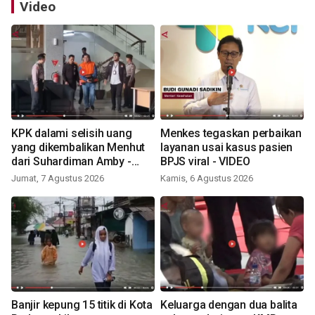
Video
KPK dalami selisih uang
Menkes tegaskan perbaikan
yang dikembalikan Menhut
layanan usai kasus pasien
dari Suhardiman Amby -
BPJS viral - VIDEO
VIDEO
Jumat, 7 Agustus 2026
Kamis, 6 Agustus 2026
Banjir kepung 15 titik di Kota
Keluarga dengan dua balita