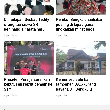
Di hadapan Seskab Teddy,
Pemkot Bengkulu sediakan
orang tua siswa SR
pusling di lapas guna
berlinang air mata haru
tingkatkan minat baca
2 jam lalu
3 jam lalu
Presiden Persija serahkan
Kemenkeu salurkan
keputusan rekrut pemain ke
tambahan DAU-kurang
STY
bayar DBH Bengkulu
Rp193,09 M
4 jam lalu
4 jam lalu