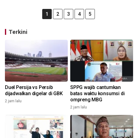
1
2
3
4
5
Terkini
Duel Persija vs Persib
SPPG wajib cantumkan
dijadwalkan digelar di GBK
batas waktu konsumsi di
ompreng MBG
2 jam lalu
2 jam lalu