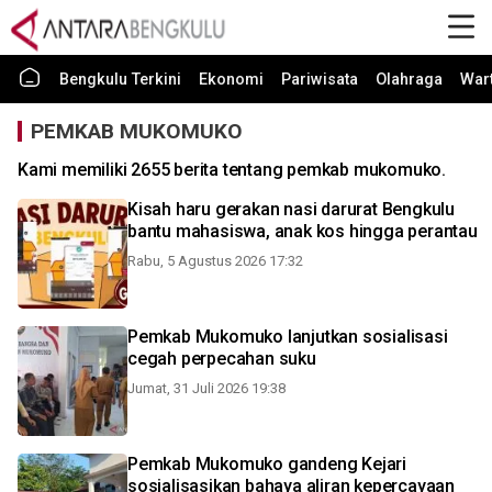
Bengkulu Terkini
Ekonomi
Pariwisata
Olahraga
War
PEMKAB MUKOMUKO
Kami memiliki 2655 berita tentang pemkab mukomuko.
Kisah haru gerakan nasi darurat Bengkulu
bantu mahasiswa, anak kos hingga perantau
Rabu, 5 Agustus 2026 17:32
Pemkab Mukomuko lanjutkan sosialisasi
cegah perpecahan suku
Jumat, 31 Juli 2026 19:38
Pemkab Mukomuko gandeng Kejari
sosialisasikan bahaya aliran kepercayaan