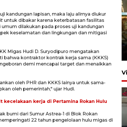
ji kandungan lapisan, maka laju alirnya diukur
it
untuk dibakar karena keterbatasan fasilitas
ini umum dilakukan pada proses uji kandungan
pek keselamatan dan lingkungan dan mitigasi
Foto: Lokasi ledakan bom
rakitan di Padang
SKK Migas Hudi D. Suryodipuro mengatakan
15 Juli 2026 14:05
i bahwa kontraktor kontrak kerja sama (KKKS)
ngeboran demi mencapai target dan menaikkan
V
lankan oleh PHR dan KKKS lainya untuk sama-
kan oleh pemerintah," ujar Hudi.
kait kecelakaan kerja di Pertamina Rokan Hulu
k bumi dari Sumur Astrea-1 di Blok Rokan
emperingati 22 tahun pengelolaan hulu migas di
Ledakan rumah di Grand