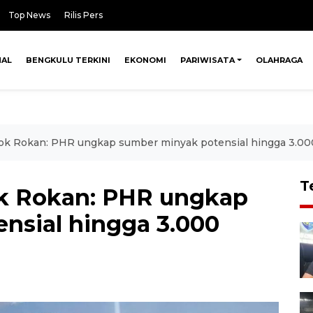
Top News
Rilis Pers
NAL
BENGKULU TERKINI
EKONOMI
PARIWISATA
OLAHRAGA
lok Rokan: PHR ungkap sumber minyak potensial hingga 3.
T
ok Rokan: PHR ungkap
nsial hingga 3.000