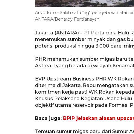
Arsip foto - Salah satu "rig" pengeboran atau
ANTARA/Benardy Ferdiansyah
Jakarta (ANTARA) - PT Pertamina Hulu 
menemukan sumber minyak dan gas bumi
potensi produksi hingga 3.000 barel min
PHR menemukan sumber migas baru ters
Astrea-1 yang berada di wilayah Kecamat
EVP Upstream Business PHR WK Rokan A
diterima di Jakarta, Rabu mengatakan s
komitmen kerja pasti WK Rokan kepada 
Khusus Pelaksana Kegiatan Usaha Hulu 
objektif utama reservoir pada Formasi
Baca juga:
BPIP jelaskan alasan upacara
Temuan sumur migas baru dari Sumur A