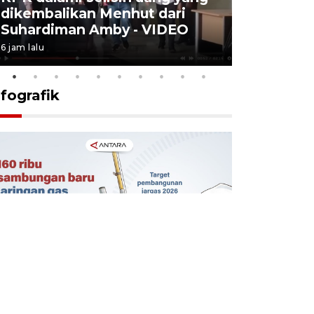
dikembalikan Menhut dari
layanan u
Suhardiman Amby - VIDEO
BPJS vira
6 jam lalu
6 Agustus 2026
nfografik