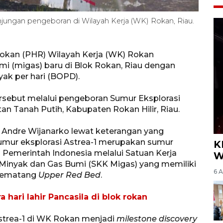
 anjungan pengeboran di Wilayah Kerja (WK) Rokan, Riau.
Rokan (PHR) Wilayah Kerja (WK) Rokan
 (migas) baru di Blok Rokan, Riau dengan
yak per hari (BOPD).
ebut melalui pengeboran Sumur Eksplorasi
an Tanah Putih, Kabupaten Rokan Hilir, Riau.
ndre Wijanarko lewat keterangan yang
umur eksplorasi Astrea-1 merupakan sumur
K
Pemerintah Indonesia melalui Satuan Kerja
W
Minyak dan Gas Bumi (SKK Migas) yang memiliki
6 
 Pematang
Upper Red Bed
.
 hari lahir Pancasila di blok rokan
strea-1 di WK Rokan menjadi
milestone discovery