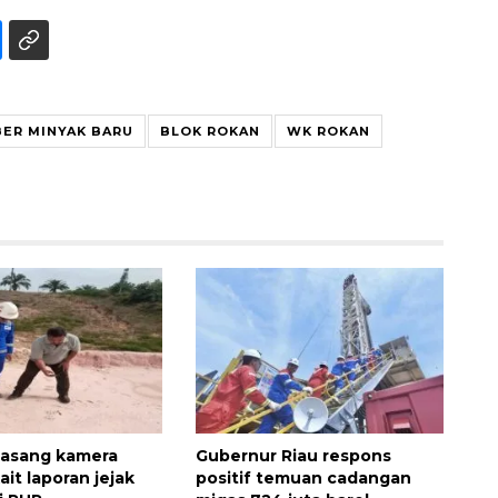
ER MINYAK BARU
BLOK ROKAN
WK ROKAN
Ekonomi triwulan II-2026
tumbuh 5,29 persen
2026-08-06 18:45:00
pasang kamera
Gubernur Riau respons
ait laporan jejak
positif temuan cadangan