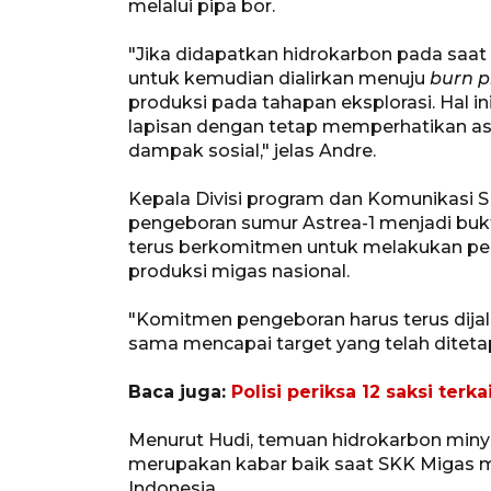
melalui pipa bor.
"Jika didapatkan hidrokarbon pada saat u
untuk kemudian dialirkan menuju
burn p
produksi pada tahapan eksplorasi. Hal 
lapisan dengan tetap memperhatikan as
dampak sosial," jelas Andre.
Kepala Divisi program dan Komunikasi 
pengeboran sumur Astrea-1 menjadi bukt
terus berkomitmen untuk melakukan pe
produksi migas nasional.
"Komitmen pengeboran harus terus dija
sama mencapai target yang telah ditetap
Baca juga:
Polisi periksa 12 saksi ter
Menurut Hudi, temuan hidrokarbon minya
merupakan kabar baik saat SKK Migas m
Indonesia.