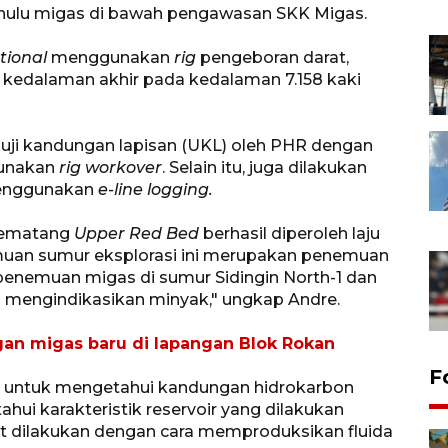
n hulu migas di bawah pengawasan SKK Migas.
tional
menggunakan
rig
pengeboran darat,
i kedalaman akhir pada kedalaman 7.158 kaki
 uji kandungan lapisan (UKL) oleh PHR dengan
unakan
rig workover
. Selain itu, juga dilakukan
menggunakan
e-line logging.
Pematang
Upper Red Bed
berhasil diperoleh laju
emuan sumur eksplorasi ini merupakan penemuan
penemuan migas di sumur Sidingin North-1 dan
g mengindikasikan minyak," ungkap Andre.
an migas baru di lapangan Blok Rokan
F
n untuk mengetahui kandungan hidrokarbon
hui karakteristik reservoir yang dilakukan
ut dilakukan dengan cara memproduksikan fluida