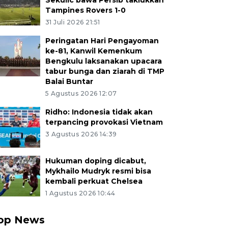
Sekulic bawa Persib taklukkan
Tampines Rovers 1-0
31 Juli 2026 21:51
Peringatan Hari Pengayoman
ke-81, Kanwil Kemenkum
Bengkulu laksanakan upacara
tabur bunga dan ziarah di TMP
Balai Buntar
5 Agustus 2026 12:07
Ridho: Indonesia tidak akan
terpancing provokasi Vietnam
3 Agustus 2026 14:39
Hukuman doping dicabut,
Mykhailo Mudryk resmi bisa
kembali perkuat Chelsea
1 Agustus 2026 10:44
op News