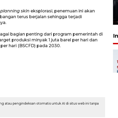
Polonia Medan diduga akibat
kebocoran gas - VIDEO
 planning skin
eksplorasi, penemuan ini akan
bangan terus berjalan sehingga terjadi
21 Juli 2026 15:45
ya.
agai bagian penting dari program pemerintah di
I
rget produksi minyak 1 juta barel per hari dan
k per hari (BSCFD) pada 2030.
g atau pengindeksan otomatis untuk AI di situs web ini tanpa