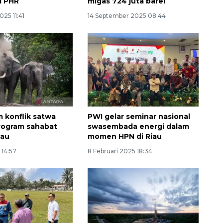
i PHR
migas 724 juta barel
025 11:41
14 September 2025 08:44
 konflik satwa
PWI gelar seminar nasional
rogram sahabat
swasembada energi dalam
iau
momen HPN di Riau
 14:57
8 Februari 2025 18:34