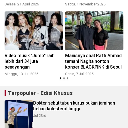
laki-lakinya
Tour Jakarta
Selasa, 21 April 2026
Sabtu, 1 November 2025
R
Video musik "Jump" raih
Manisnya saat Raffi Ahmad
lebih dari 34 juta
temani Nagita nonton
penayangan
konser BLACKPINK di Seoul
Minggu, 13 Juli 2025
Senin, 7 Juli 2025
Terpopuler - Edisi Khusus
Dokter sebut tubuh kurus bukan jaminan
bebas kolesterol tinggi
Jul 23rd