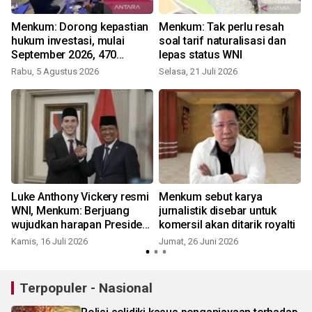
Menkum: Dorong kepastian
Menkum: Tak perlu resah
hukum investasi, mulai
soal tarif naturalisasi dan
September 2026, 470
lepas status WNI
layanan Kementerian Hukum
Rabu, 5 Agustus 2026
Selasa, 21 Juli 2026
hanya bisa diakses digital
Luke Anthony Vickery resmi
Menkum sebut karya
WNI, Menkum: Berjuang
jurnalistik disebar untuk
wujudkan harapan Presiden
komersil akan ditarik royalti
untuk Piala Dunia 2030
Kamis, 16 Juli 2026
Jumat, 26 Juni 2026
J
Terpopuler - Nasional