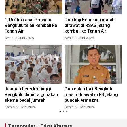
u
1.167 haji asal Provinsi
Dua haji Bengkulu masih
Bengkulu telah kembali ke
dirawat di RSAS jelang
Tanah Air
kembali ke Tanah Air
Senin, 8 Juni 2026
Senin, 1 Juni 2026
Jaamah berisiko tinggi
Dua calon haji Bengkulu
t
Bengkulu diminta gunakan
masih dirawat di RS jelang
skema badal jumrah
puncak Armuzna
Kamis, 28 Mei 2026
Senin, 25 Mei 2026
S
Terpopuler - Edisi Khusus