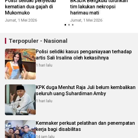
Polisi selidiki penyebab
BKSDA Bengkulu turunkan
kematian dua gajah di
tim lakukan nekropsi
Mukomuko
harimau mati
Jumat, 1 Mei 2026
Jumat, 1 Mei 2026
S
Terpopuler - Nasional
Polisi selidiki kasus penganiayaan terhadap
artis Sali Irsalina oleh kekasihnya
1 hari lalu
KPK duga Menhut Raja Juli belum kembalikan
seluruh uang Suhardiman Amby
1 hari lalu
Kemnaker perkuat pelatihan dan penempatan
kerja bagi disabilitas
14 jam lalu