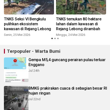
TNKS Seksi VI Bengkulu
TNKS temukan 80 hektare
pulihkan ekosistem
lahan dalam kawasan di
kawasan di Rejang Lebong
Rejang Lebong dirambah
Senin, 25 Mei 2026
Minggu, 24 Mei 2026
K
Terpopuler - Warta Bumi
Gempa M5,4 guncang perairan pulau terluar
Enggano
Jul 24th
BMKG prakirakan cuaca di sebagian besar RI
hujan ringan
Jul 22nd