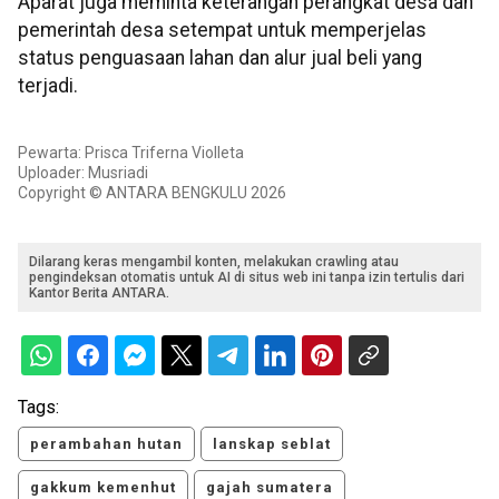
Aparat juga meminta keterangan perangkat desa dan
pemerintah desa setempat untuk memperjelas
status penguasaan lahan dan alur jual beli yang
terjadi.
Pewarta: Prisca Triferna Violleta
Uploader: Musriadi
Copyright © ANTARA BENGKULU 2026
Dilarang keras mengambil konten, melakukan crawling atau
pengindeksan otomatis untuk AI di situs web ini tanpa izin tertulis dari
Kantor Berita ANTARA.
Tags:
perambahan hutan
lanskap seblat
gakkum kemenhut
gajah sumatera