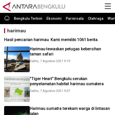
Bengkulu Terkini
Ekonomi
Pariwisata
Olahraga
War
harimau
Hasil pencarian harimau. Kami memiliki 1061 berita.
Harimau tewaskan petugas kebersihan
taman safari
Sabtu, 7 Agustus 2021 9:19
"Tiger Heart" Bengkulu serukan
penyelamatan habitat harimau sumatera
Sabtu, 7 Agustus 2021 9:07
Harimau sumatra terekam warga di lintasan
jalan