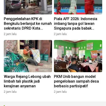
Penggeledahan KPK di
Piala AFF 2026: Indonesia
Bengkulu berlanjut ke rumah
imbang tanpa gol lawan
sekretaris DPRD Kota
Singapura pada babak
Bengkulu
pertama
2 jam lalu
2 jam lalu
Warga Rejang Lebong ubah
PKM Unib bangun model
limbah tali plastik jadi
pengelolaan sampah desa
kerajinan anyaman
berbasis partisipatif
2 jam lalu
2 jam lalu