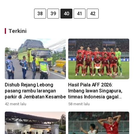
38
39
40
41
42
Terkini
Dishub Rejang Lebong
Hasil Piala AFF 2026:
pasang rambu larangan
Imbang lawan Singapura,
parkir di Jembatan Kesambe
timnas Indonesia gagal
lolos ke semifinal
42 menit lalu
58 menit lalu