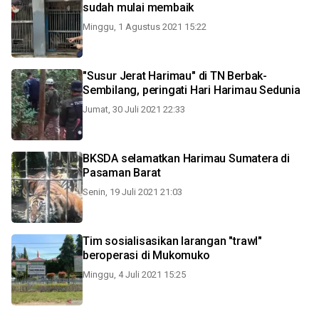
sudah mulai membaik
Minggu, 1 Agustus 2021 15:22
"Susur Jerat Harimau" di TN Berbak-
Sembilang, peringati Hari Harimau Sedunia
Jumat, 30 Juli 2021 22:33
BKSDA selamatkan Harimau Sumatera di
Pasaman Barat
Senin, 19 Juli 2021 21:03
Tim sosialisasikan larangan "trawl"
beroperasi di Mukomuko
Minggu, 4 Juli 2021 15:25