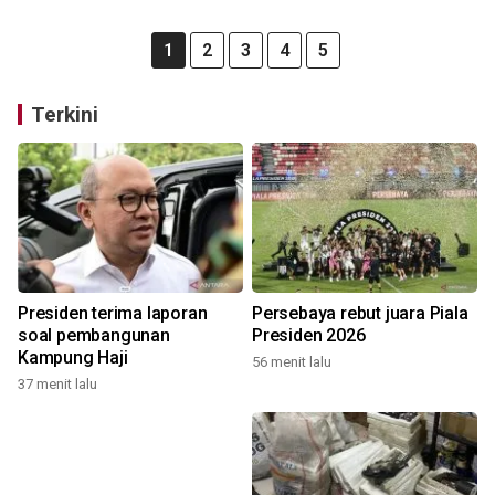
1
2
3
4
5
Terkini
Presiden terima laporan
Persebaya rebut juara Piala
soal pembangunan
Presiden 2026
Kampung Haji
56 menit lalu
37 menit lalu