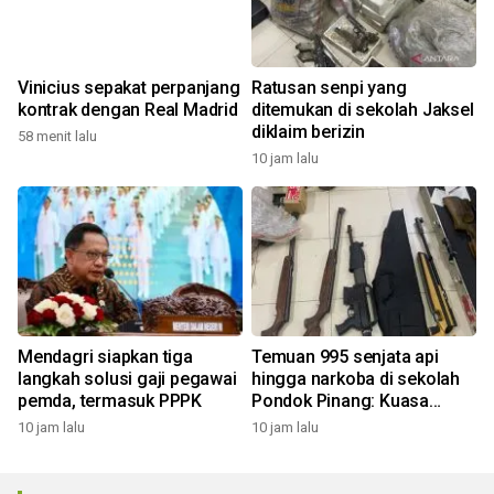
Vinicius sepakat perpanjang
Ratusan senpi yang
kontrak dengan Real Madrid
ditemukan di sekolah Jaksel
diklaim berizin
58 menit lalu
10 jam lalu
Mendagri siapkan tiga
Temuan 995 senjata api
langkah solusi gaji pegawai
hingga narkoba di sekolah
pemda, termasuk PPPK
Pondok Pinang: Kuasa
hukum desak polisi bongkar
10 jam lalu
10 jam lalu
bunker misterius