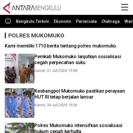
Bengkulu Terkini
Ekonomi
Pariwisata
Olahraga
War
POLRES MUKOMUKO
Kami memiliki 1710 berita tentang polres mukomuko.
Pemkab Mukomuko lanjutkan sosialisasi
cegah perpecahan suku
Jumat, 31 Juli 2026 19:38
Kesbangpol Mukomuko pastikan perayaan
HUT RI tetap berjalan lancar
Kamis, 30 Juli 2026 19:26
Polres Mukomuko intensifkan sosialisasi
hukum cegah karhutla