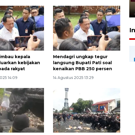
rampung - VIDEO
17 Juli 2026 13:24
I
imbau kepala
Mendagri ungkap tegur
luarkan kebijakan
langsung Bupati Pati soal
pada rakyat
kenaikan PBB 250 persen
2025 14:09
14 Agustus 2025 13:29