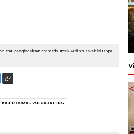
Foto: Lokasi ledakan bom
rakitan di Padang
15 Juli 2026 14:05
g atau pengindeksan otomatis untuk AI di situs web ini tanpa
V
KABID HUMAS POLDA JATENG
KPK nyatakan analisis laporan
penolakan gratifikasi Menhut