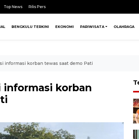
Top News
Rilis Pers
NAL
BENGKULU TERKINI
EKONOMI
PARIWISATA
OLAHRAGA
ikasi informasi korban tewas saat demo Pati
T
si informasi korban
ti