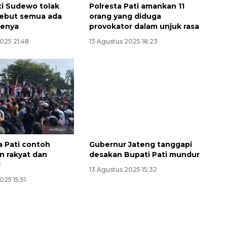
ti Sudewo tolak
Polresta Pati amankan 11
sebut semua ada
orang yang diduga
enya
provokator dalam unjuk rasa
025 21:48
13 Agustus 2025 18:23
Memberantas kejahatan
a Pati contoh
Gubernur Jateng tanggapi
jalanan Jakarta
n rakyat dan
desakan Bupati Pati mundur
2026-08-05 18:00:00
i
13 Agustus 2025 15:32
025 15:51