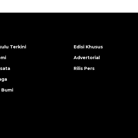
ulu Terkini
Edisi Khusus
omi
Advertorial
isata
Rilis Pers
aga
 Bumi