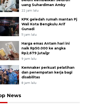
belum kembalikan seluruh
uang Suhardiman Amby
22 jam lalu
KPK geledah rumah mantan Pj
Wali Kota Bengkulu Arif
Gunadi
11 jam lalu
Harga emas Antam hari ini
naik Rp50.000 ke angka
Rp2,679 juta/gr
9 jam lalu
Kemnaker perkuat pelatihan
dan penempatan kerja bagi
disabilitas
8 jam lalu
op News