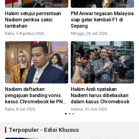
Hakim setujui permintaan
PM Anwar tegasan Malaysia
Nadiem periksa saksi
siap gelar kembali F1 di
tambahan
Sepang
Rabu, 5 Agustus 2026
Minggu, 26 Juli 2026
S
Nadiem daftarkan
Hakim Andi nyatakan
pengajuan banding vonis
Nadiem harus dibebaskan
kasus Chromebook ke PN
dalam kasus Chromebook
Jakpus
Rabu, 8 Juli 2026
Selasa, 30 Juni 2026
S
Terpopuler - Edisi Khusus