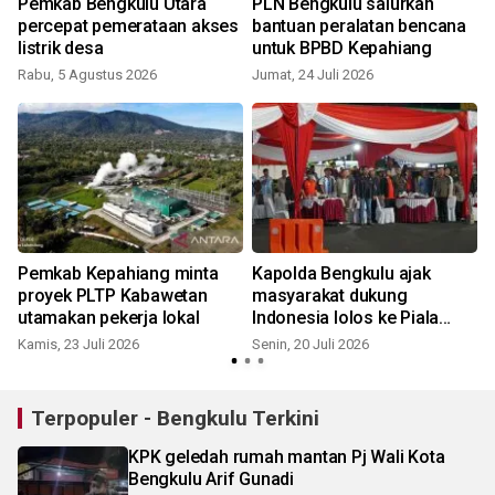
k
Pemkab Bengkulu Utara
PLN Bengkulu salurkan
percepat pemerataan akses
bantuan peralatan bencana
listrik desa
untuk BPBD Kepahiang
Rabu, 5 Agustus 2026
Jumat, 24 Juli 2026
S
Pemkab Kepahiang minta
Kapolda Bengkulu ajak
proyek PLTP Kabawetan
masyarakat dukung
utamakan pekerja lokal
Indonesia lolos ke Piala
Dunia
Kamis, 23 Juli 2026
Senin, 20 Juli 2026
M
Terpopuler - Bengkulu Terkini
KPK geledah rumah mantan Pj Wali Kota
Bengkulu Arif Gunadi