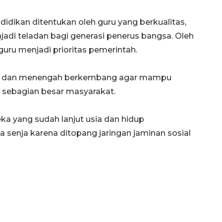
idikan ditentukan oleh guru yang berkualitas,
di teladan bagi generasi penerus bangsa. Oleh
guru menjadi prioritas pemerintah.
cil, dan menengah berkembang agar mampu
 sebagian besar masyarakat.
eka yang sudah lanjut usia dan hidup
a senja karena ditopang jaringan jaminan sosial
160 ribu sambungan baru
jaringan gas 2026
2026-08-07 18:00:00