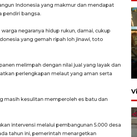
bangun Indonesia yang makmur dan mendapat
a pendiri bangsa.
ap warga negaranya hidup rukun, damai, cukup
donesia yang gemah ripah loh jinawi, toto
Foto: Lokasi ledakan bom
rakitan di Padang
panen melimpah dengan nilai jual yang layak dan
15 Juli 2026 14:05
patkan perlengkapan melaut yang aman serta
V
g masih kesulitan memperoleh es batu dan
ukan intervensi melalui pembangunan 5.000 desa
ada tahun ini, pemerintah menargetkan