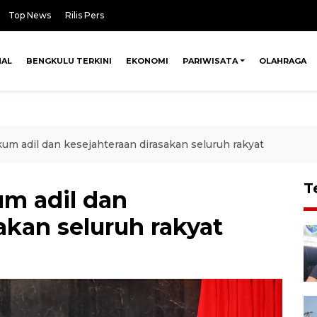
Top News
Rilis Pers
NAL
BENGKULU TERKINI
EKONOMI
PARIWISATA
OLAHRAGA
um adil dan kesejahteraan dirasakan seluruh rakyat
T
m adil dan
akan seluruh rakyat