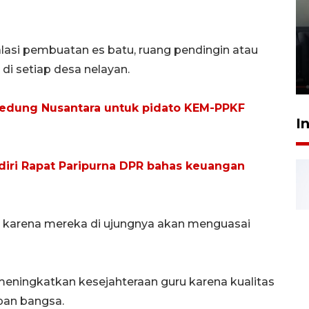
Ledakan rumah di Grand
Polonia Medan diduga akibat
asi pembuatan es batu, ruang pendingin atau
kebocoran gas - VIDEO
di setiap desa nelayan.
21 Juli 2026 15:45
Gedung Nusantara untuk pidato KEM-PPKF
I
diri Rapat Paripurna DPR bahas keuangan
an karena mereka di ujungnya akan menguasai
meningkatkan kesejahteraan guru karena kualitas
pan bangsa.