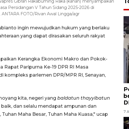
T
i Wapres Gibran Rakabuming Raka (kanan) menyampaikan
asa Persidangan V Tahun Sidang 2025-2026 di
). ANTARA FOTO/Rivan Awal Lingga/agr
ubianto ingin mewujudkan hukum yang berlaku
jahteraan yang dapat dirasakan seluruh rakyat
mpaikan Kerangka Ekonomi Makro dan Pokok-
a Rapat Paripurna Ke-19 DPR RI Masa
 di kompleks parlemen DPR/MPR RI, Senayan,
P
b
moyang kita, negeri yang
baldatun thayyibatun
D
, baik, dan selalu mendapat ampunan dan
7 
a, Tuhan Maha Besar, Tuhan Maha Kuasa," ucap