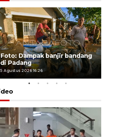
Foto: Dampak banjir bandang
Foto: Dist
di Padang
Kabupate
5 Agustus 2026 16:26
31 Juli 2026 13
ideo