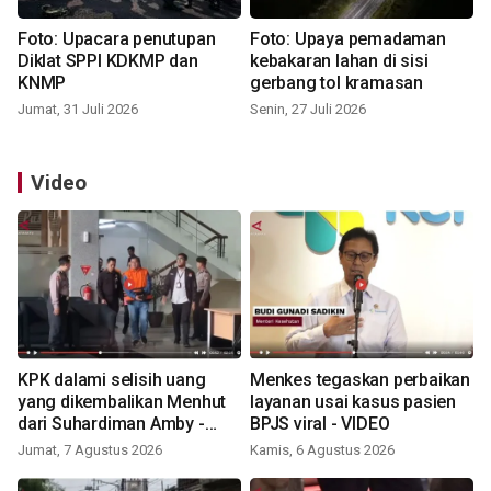
Foto: Upacara penutupan
Foto: Upaya pemadaman
Diklat SPPI KDKMP dan
kebakaran lahan di sisi
KNMP
gerbang tol kramasan
Jumat, 31 Juli 2026
Senin, 27 Juli 2026
Video
KPK dalami selisih uang
Menkes tegaskan perbaikan
yang dikembalikan Menhut
layanan usai kasus pasien
dari Suhardiman Amby -
BPJS viral - VIDEO
VIDEO
Jumat, 7 Agustus 2026
Kamis, 6 Agustus 2026