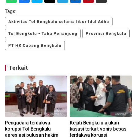
Tags:
Aktivitas Tol Bengkulu selama libur Idul Adha
Tol Bengkulu - Taba Penanjung
Provinsi Bengkulu
PT HK Cabang Bengkulu
Terkait
n
Pengacara terdakwa
Kejati Bengkulu ajukan
korupsi Tol Bengkulu
kasasi terkait vonis bebas
apresiasi putusan hakim
terdakwa korupsi