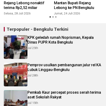
Rejang Lebong nonaktif
Mantan Bupati Rejang
terima Rp2,52 miliar
Lebong ke PN Bengkulu
Selasa, 28 Juli 2026
Jumat, 24 Juli 2026
R
Terpopuler - Bengkulu Terkini
KPK geledah rumah Noprisman, Kepala
Dinas PUPR Kota Bengkulu
Jul 25th
Pemprov usulkan pembangunan jalur rel KA
Lubuk Linggau-Bengkulu
Jul 28th
Pemkab Kaur percepat proses serah terima
aset Sekolah Rakyat
Jul 15th