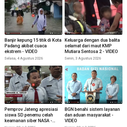
Banjir kepung 15 titik di Kota
Keluarga dengan dua balita
Padang akibat cuaca
selamat dari maut KMP
ekstrem - VIDEO
Mutiara Sentosa 2 - VIDEO
Selasa, 4 Agustus 2026
Senin, 3 Agustus 2026
Pemprov Jateng apresiasi
BGN benahi sistem layanan
siswa SD penemu celah
dan aduan masyarakat -
keamanan siber NASA -
VIDEO
VIDEO