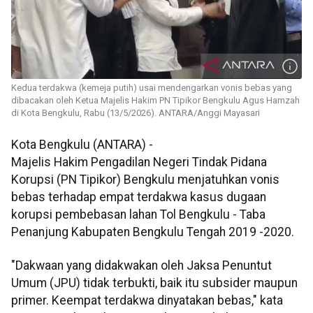
Kedua terdakwa (kemeja putih) usai mendengarkan vonis bebas yang
dibacakan oleh Ketua Majelis Hakim PN Tipikor Bengkulu Agus Hamzah
di Kota Bengkulu, Rabu (13/5/2026). ANTARA/Anggi Mayasari
Kota Bengkulu (ANTARA) -
Majelis Hakim Pengadilan Negeri Tindak Pidana
Korupsi (PN Tipikor) Bengkulu menjatuhkan vonis
bebas terhadap empat terdakwa kasus dugaan
korupsi pembebasan lahan Tol Bengkulu - Taba
Penanjung Kabupaten Bengkulu Tengah 2019 -2020.
"Dakwaan yang didakwakan oleh Jaksa Penuntut
Umum (JPU) tidak terbukti, baik itu subsider maupun
primer. Keempat terdakwa dinyatakan bebas," kata